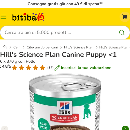
Consegna gratis già con 49 € di spesa**
Overview
catalogo
Cerca
Cani
Cibo umido per cani
Hill's Science Plan
Hill's Science Pla
Hill's Science Plan Canine Puppy <1
6 x 370 g con Pollo
: 4.8/5
Inserisci la tua valutazione
(
37
)