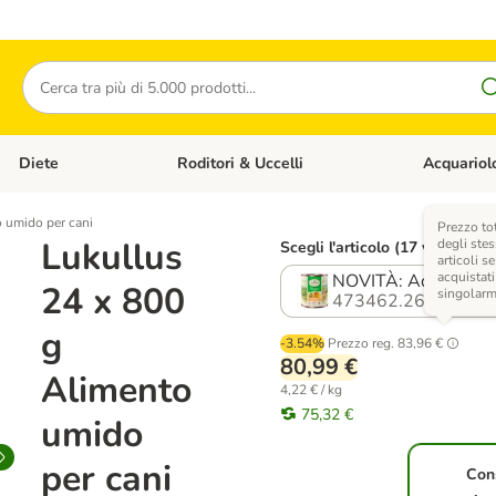
Cerca
Diete
Roditori & Uccelli
Acquariol
Gatti
Apri Menù Categoria: Cani
Apri Menù Categoria: Diete
Apri Menù Cat
 umido per cani
Prezzo to
Lukullus
degli stes
Scegli l'articolo (17 varianti)
articoli se
acquistati
NOVITÀ: Adult Vegg
24 x 800
singolar
473462.26
g
-3.54%
Prezzo reg.
83,96 €
80,99 €
Alimento
4,22 € / kg
75,32 €
umido
per cani
Con