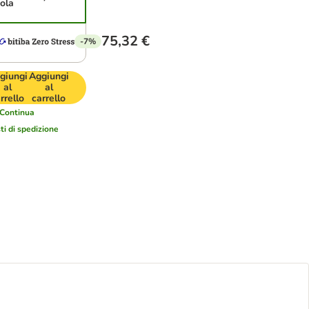
ola
75,32 €
-7%
giungi
Aggiungi
al
al
rrello
carrello
Continua
ti di spedizione