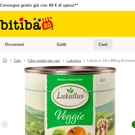
Consegna gratis già con 49 € di spesa**
Occasioni
Gatti
Cani
Apri Menù Categoria: Occasioni
Apri Menù Categoria: 
Cani
Cibo umido per cani
Lukullus
Lukullus 24 x 800 g Alimento