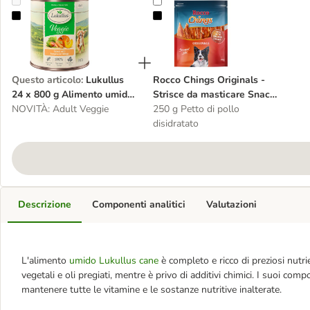
Lukullus 24 x 800 g Alimento umido per cani
Rocco Chings Originals - Strisce 
Questo articolo
:
Lukullus
Rocco Chings Originals -
24 x 800 g Alimento umido
Strisce da masticare Snack
per cani
NOVITÀ: Adult Veggie
cane
250 g Petto di pollo
disidratato
Descrizione
Componenti analitici
Valutazioni
L'alimento
umido Lukullus cane
è completo e ricco di preziosi nutri
vegetali e oli pregiati, mentre è privo di additivi chimici. I suoi co
mantenere tutte le vitamine e le sostanze nutritive inalterate.