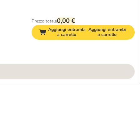
0,00 €
Prezzo totale
Aggiungi entrambi
Aggiungi entrambi
a carrello
a carrello