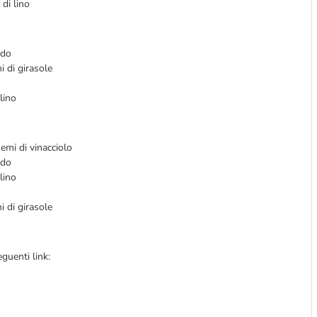
di lino
rdo
 di girasole
lino
emi di vinacciolo
rdo
lino
 di girasole
guenti link: