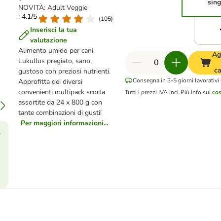
sing
NOVITÀ: Adult Veggie
: 4.1/5
(
105
)
Inserisci la tua
valutazione
Alimento umido per cani
Ag
Lukullus pregiato, sano,
ca
gustoso con preziosi nutrienti.
Consegna in 3-5 giorni lavorativi
Approfitta dei diversi
convenienti multipack scorta
Tutti i prezzi IVA incl.
Più info sui
cos
assortite da 24 x 800 g con
tante combinazioni di gusti!
Per maggiori informazioni...
ù