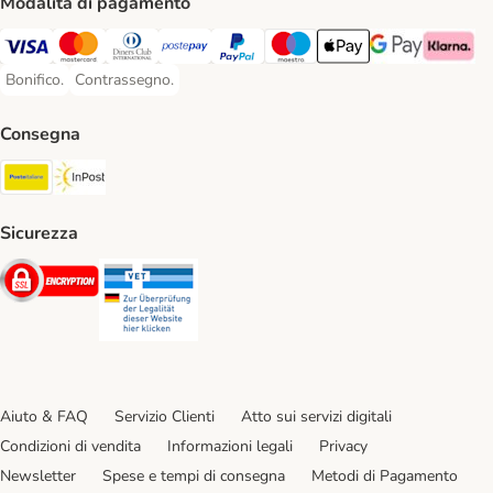
Modalità di pagamento
Visa. Payment Method
Mastercard. Payment Method
Diners Club. Payment Method
Postepay. Payment Method
PayPal. Payment Method
Maestro. Payment Method
Apple pay. Payment Met
Google Pay Paym
Klarna Pa
Bonifico.
Contrassegno.
Bonifico. Payment Method
Contrassegno. Payment Method
Consegna
Poste Italiane. Shipping Method
InPost. Shipping Method
Sicurezza
Security
Security
Aiuto & FAQ
Servizio Clienti
Atto sui servizi digitali
Condizioni di vendita
Informazioni legali
Privacy
Newsletter
Spese e tempi di consegna
Metodi di Pagamento