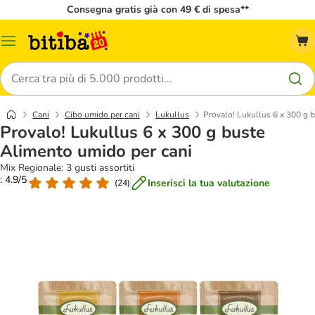
Consegna gratis già con 49 € di spesa**
Overview
catalogo
Cerca
Cani
Cibo umido per cani
Lukullus
Provalo! Lukullus 6 x 300 g 
Provalo! Lukullus 6 x 300 g buste
Alimento umido per cani
Mix Regionale: 3 gusti assortiti
: 4.9/5
Inserisci la tua valutazione
(
24
)