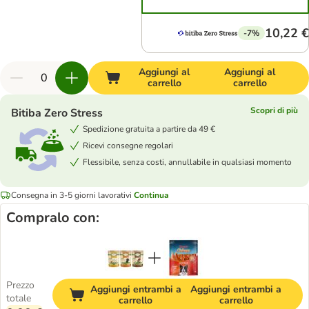
10,22 €
-7%
Aggiungi al
Aggiungi al
carrello
carrello
Scopri di più
Bitiba Zero Stress
Spedizione gratuita a partire da 49 €
Ricevi consegne regolari
Flessibile, senza costi, annullabile in qualsiasi momento
Consegna in 3-5 giorni lavorativi
Continua
Compralo con:
Prezzo
Aggiungi entrambi a
Aggiungi entrambi a
totale
carrello
carrello