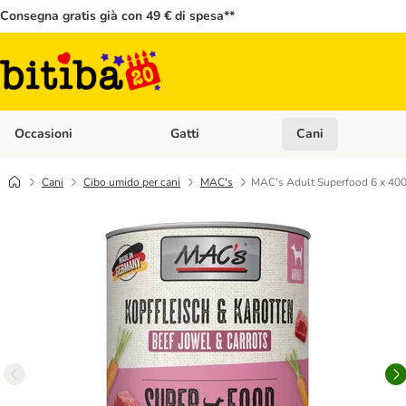
Consegna gratis già con 49 € di spesa**
Occasioni
Gatti
Cani
Apri Menù Categoria: Occasioni
Apri Menù Categoria: 
Cani
Cibo umido per cani
MAC's
MAC's Adult Superfood 6 x 400