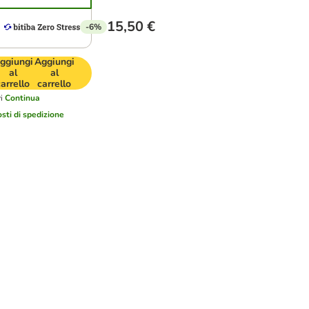
15,50 €
-6%
ggiungi
Aggiungi
al
al
carrello
carrello
i
Continua
osti di spedizione