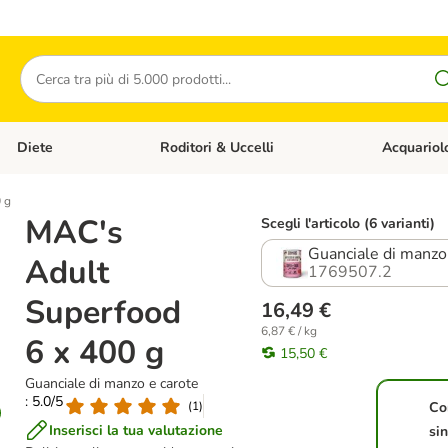
Cerca
Diete
Roditori & Uccelli
Acquariol
Gatti
Apri Menù Categoria: Cani
Apri Menù Categoria: Diete
Apri Menù Cat
 g
MAC's
Scegli l'articolo (6 varianti)
Guanciale di manzo
Adult
1769507.2
Superfood
16,49 €
6,87 € / kg
6 x 400 g
15,50 €
Guanciale di manzo e carote
: 5.0/5
(
1
)
Co
Inserisci la tua valutazione
si