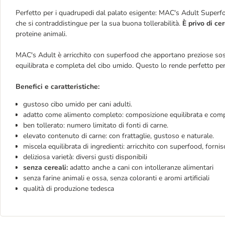
Perfetto per i quadrupedi dal palato esigente: MAC's Adult Superfoo
che si contraddistingue per la sua buona tollerabilità.
È privo di ce
proteine animali.
MAC's Adult è arricchito con superfood che apportano preziose sosta
equilibrata e completa del cibo umido. Questo lo rende perfetto pe
Benefici e caratteristiche:
gustoso cibo umido per cani adulti.
adatto come alimento completo: composizione equilibrata e comp
ben tollerato: numero limitato di fonti di carne.
elevato contenuto di carne: con frattaglie, gustoso e naturale.
miscela equilibrata di ingredienti: arricchito con superfood, fornis
deliziosa varietà: diversi gusti disponibili
senza cereali:
adatto anche a cani con intolleranze alimentari
senza farine animali e ossa, senza coloranti e aromi artificiali
qualità di produzione tedesca