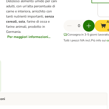
Delizioso alimento umido per cani
adulti, con un'alta percentuale di
carne e interiora, arricchito con
tanti nutrienti importanti,
senza
cereali,
soia
, farine di ossa e
A
farine animali, prodotto in
Germania.
Consegna in 3-5 giorni lavorativ
Per maggiori informazioni...
Tutti i prezzi IVA incl.
Più info sui
c
ioni