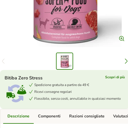
Bitiba Zero Stress
Scopri di più
Spedizione gratuita a partire da 49 €
Ricevi consegne regolari
Flessibile, senza costi, annullabile in qualsiasi momento
Descrizione
Componenti
Razioni consigliate
Valutaz