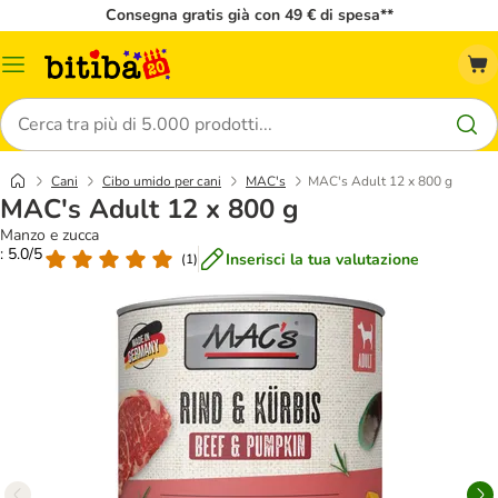
Consegna gratis già con 49 € di spesa**
Overview
catalogo
Cerca
Cani
Cibo umido per cani
MAC's
MAC's Adult 12 x 800 g
MAC's Adult 12 x 800 g
Manzo e zucca
: 5.0/5
Inserisci la tua valutazione
(
1
)