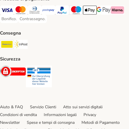
Visa. Payment Method
Mastercard. Payment Method
Diners Club. Payment Method
Postepay. Payment Method
PayPal. Payment Method
Maestro. Payment Method
Apple pay. Payment Met
Google Pay Paym
Klarna Pa
Bonifico.
Contrassegno.
Bonifico. Payment Method
Contrassegno. Payment Method
Consegna
Poste Italiane. Shipping Method
InPost. Shipping Method
Sicurezza
Security
Security
Aiuto & FAQ
Servizio Clienti
Atto sui servizi digitali
Condizioni di vendita
Informazioni legali
Privacy
Newsletter
Spese e tempi di consegna
Metodi di Pagamento