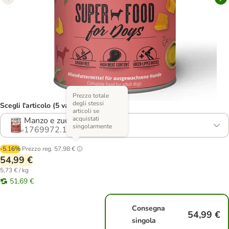
Prezzo totale
degli stessi
Scegli l'articolo (5 varianti)
articoli se
acquistati
Manzo e zucca
singolarmente
1769972.1
-5.16%
Prezzo reg.
57,98 €
54,99 €
5,73 € / kg
51,69 €
Consegna
54,99 €
singola