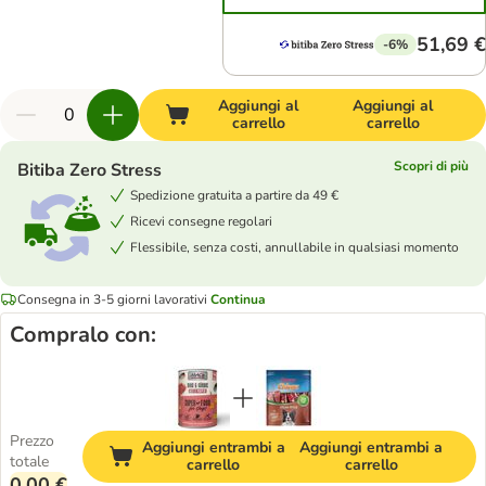
51,69 €
-6%
Aggiungi al
Aggiungi al
carrello
carrello
Scopri di più
Bitiba Zero Stress
Spedizione gratuita a partire da 49 €
Ricevi consegne regolari
Flessibile, senza costi, annullabile in qualsiasi momento
Consegna in 3-5 giorni lavorativi
Continua
Compralo con:
Prezzo
Aggiungi entrambi a
Aggiungi entrambi a
totale
carrello
carrello
0,00 €