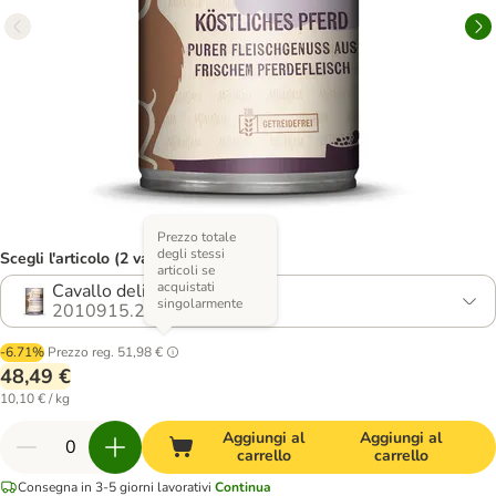
Prezzo totale
degli stessi
Scegli l'articolo (2 varianti)
articoli se
acquistati
Cavallo delizioso
singolarmente
2010915.2
-6.71%
Prezzo reg.
51,98 €
48,49 €
10,10 € / kg
Aggiungi al
Aggiungi al
carrello
carrello
Consegna in 3-5 giorni lavorativi
Continua