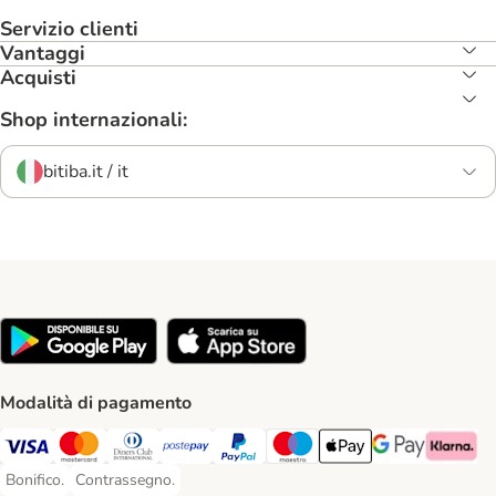
Servizio clienti
Vantaggi
Acquisti
Shop internazionali:
bitiba.it / it
Modalità di pagamento
Visa. Payment Method
Mastercard. Payment Method
Diners Club. Payment Method
Postepay. Payment Method
PayPal. Payment Method
Maestro. Payment Method
Apple pay. Payment Met
Google Pay Paym
Klarna Pa
Bonifico.
Contrassegno.
Bonifico. Payment Method
Contrassegno. Payment Method