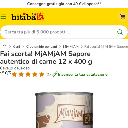
Consegna gratis già con 49 € di spesa**
Overview
catalogo
Cerca
Cani
Cibo umido per cani
MjAMjAM
Fai scorta! MjAMjAM Sapore 
Fai scorta! MjAMjAM Sapore
autentico di carne 12 x 400 g
Cavallo delizioso
: 5.0/5
Inserisci la tua valutazione
(
1
)