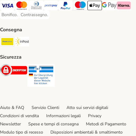
Visa. Payment Method
Mastercard. Payment Method
Diners Club. Payment Method
Postepay. Payment Method
PayPal. Payment Method
Maestro. Payment Method
Apple pay. Payment Met
Google Pay Paym
Klarna Pa
Bonifico.
Contrassegno.
Bonifico. Payment Method
Contrassegno. Payment Method
Consegna
Poste Italiane. Shipping Method
InPost. Shipping Method
Sicurezza
Security
Security
Aiuto & FAQ
Servizio Clienti
Atto sui servizi digitali
Condizioni di vendita
Informazioni legali
Privacy
Newsletter
Spese e tempi di consegna
Metodi di Pagamento
Modulo tipo di recesso
Disposizioni ambientali & smaltimento