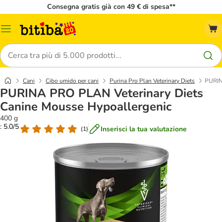
Consegna gratis già con 49 € di spesa**
Overview
catalogo
Cerca
Cani
Cibo umido per cani
Purina Pro Plan Veterinary Diets
PURIN
PURINA PRO PLAN Veterinary Diets
Canine Mousse Hypoallergenic
400 g
: 5.0/5
Inserisci la tua valutazione
(
1
)