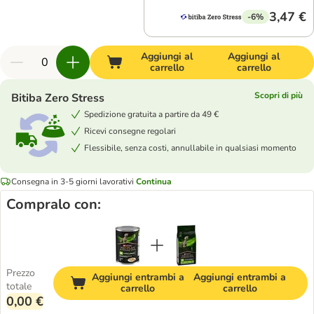
3,47 €
-6%
Aggiungi al
Aggiungi al
carrello
carrello
Scopri di più
Bitiba Zero Stress
Spedizione gratuita a partire da 49 €
Ricevi consegne regolari
Flessibile, senza costi, annullabile in qualsiasi momento
Consegna in 3-5 giorni lavorativi
Continua
Compralo con:
Prezzo
Aggiungi entrambi a
Aggiungi entrambi a
totale
carrello
carrello
0,00 €