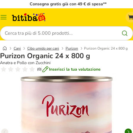
Consegna gratis già con 49 € di spesa**
Overview
catalogo
Cerca
Cani
Cibo umido per cani
Purizon
Purizon Organic 24 x 800 g
Purizon Organic 24 x 800 g
Anatra e Pollo con Zucchini
Inserisci la tua valutazione
(
0
)