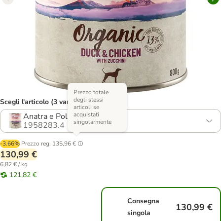
Prezzo totale
degli stessi
Scegli l'articolo (3 varianti)
articoli se
acquistati
Anatra e Pollo con Zucchini
singolarmente
1958283.4
-3.66%
Prezzo reg.
135,96 €
130,99 €
6,82 € / kg
121,82 €
Consegna
130,99 €
singola