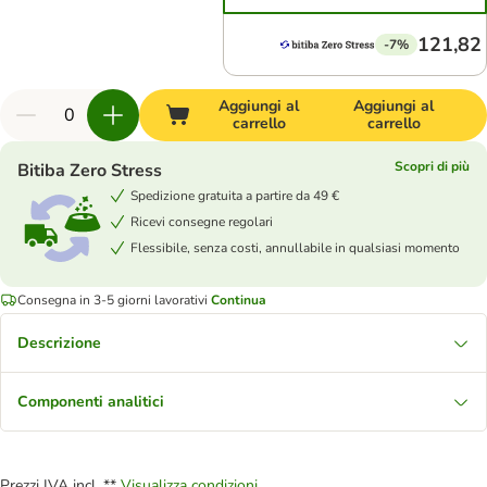
121,82
-7%
Aggiungi al
Aggiungi al
carrello
carrello
Scopri di più
Bitiba Zero Stress
Spedizione gratuita a partire da 49 €
Ricevi consegne regolari
Flessibile, senza costi, annullabile in qualsiasi momento
Consegna in 3-5 giorni lavorativi
Continua
Descrizione
Componenti analitici
Prezzi IVA incl. **
Visualizza condizioni.