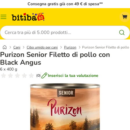
Consegna gratis già con 49 € di spesa**
Overview
catalogo
Cerca
Cani
Cibo umido per cani
Purizon
Purizon Senior Filetto di poll
Purizon Senior Filetto di pollo con
Black Angus
6 x 400 g
Inserisci la tua valutazione
(
0
)