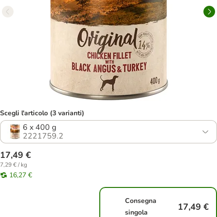
Scegli l'articolo (3 varianti)
6 x 400 g
2221759.2
17,49 €
7,29 € / kg
16,27 €
Consegna
17,49 €
singola