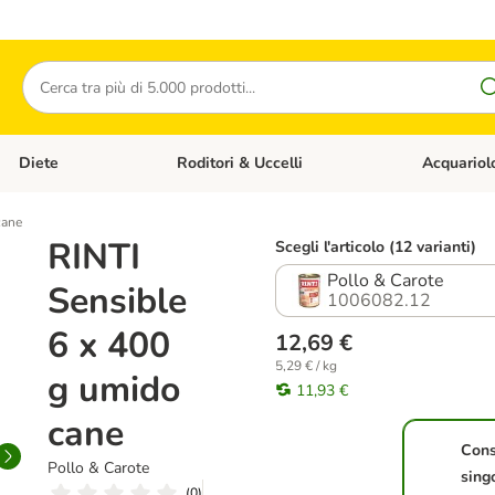
Cerca
Diete
Roditori & Uccelli
Acquariol
Gatti
Apri Menù Categoria: Cani
Apri Menù Categoria: Diete
Apri Menù Cat
cane
RINTI
Scegli l'articolo (12 varianti)
Pollo & Carote
Sensible
1006082.12
6 x 400
12,69 €
5,29 € / kg
g umido
11,93 €
cane
Con
Pollo & Carote
sing
(
0
)