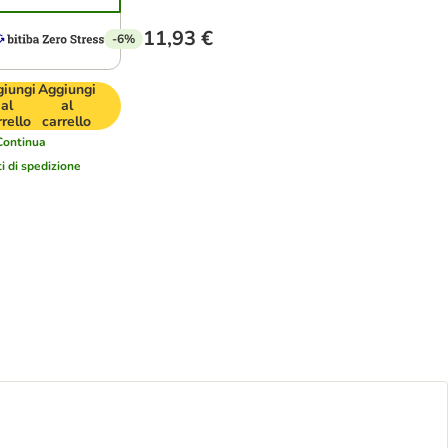
11,93 €
-6%
iungi
Aggiungi
al
al
rrello
carrello
Continua
i di spedizione