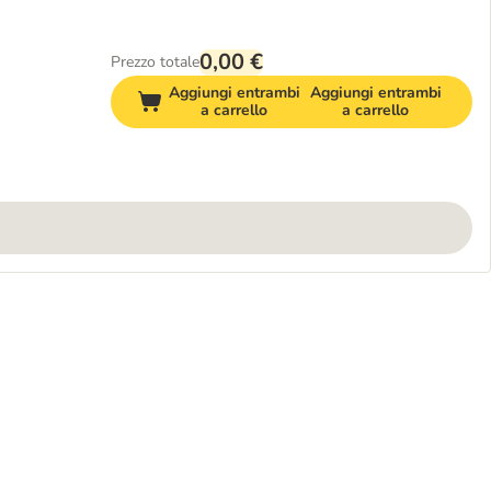
0,00 €
Prezzo totale
Aggiungi entrambi
Aggiungi entrambi
a carrello
a carrello