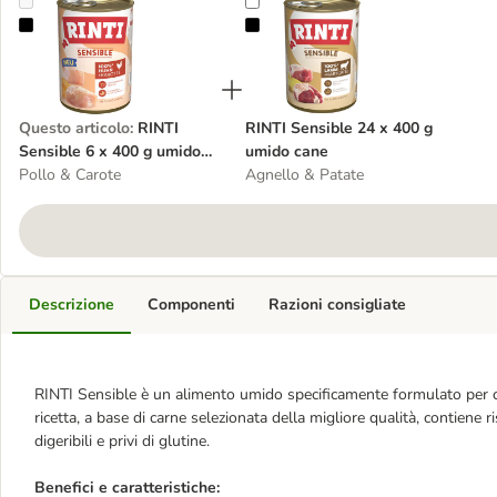
RINTI Sensible 6 x 400 g umido cane
RINTI Sensible 24 x 400 g umido 
Questo articolo
:
RINTI
RINTI Sensible 24 x 400 g
Sensible 6 x 400 g umido
umido cane
cane
Pollo & Carote
Agnello & Patate
Descrizione
Componenti
Razioni consigliate
RINTI Sensible è un alimento umido specificamente formulato per can
ricetta, a base di carne selezionata della migliore qualità, contiene r
digeribili e privi di glutine.
Benefici e caratteristiche: