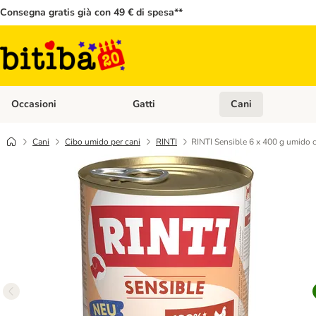
Consegna gratis già con 49 € di spesa**
Occasioni
Gatti
Cani
Apri Menù Categoria: Occasioni
Apri Menù Categoria: 
Cani
Cibo umido per cani
RINTI
RINTI Sensible 6 x 400 g umido 