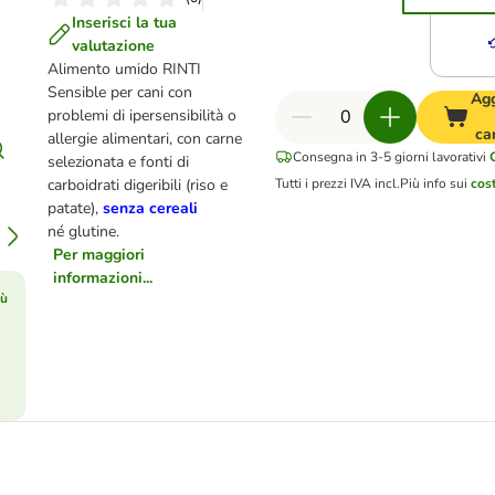
Inserisci la tua
valutazione
Alimento umido RINTI
Sensible per cani con
Agg
problemi di ipersensibilità o
ca
allergie alimentari, con carne
Consegna in 3-5 giorni lavorativi
selezionata e fonti di
carboidrati digeribili (riso e
Tutti i prezzi IVA incl.
Più info sui
cost
patate),
senza cereali
né
glutine.
Per maggiori
informazioni...
iù