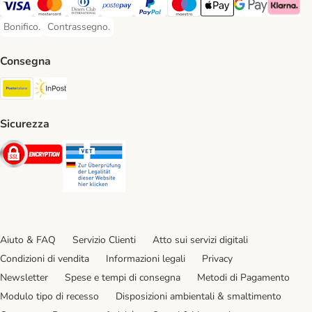
Visa. Payment Method
Mastercard. Payment Method
Diners Club. Payment Method
Postepay. Payment Method
PayPal. Payment Method
Maestro. Payment Method
Apple pay. Payment Met
Google Pay Paym
Klarna Pa
Bonifico.
Contrassegno.
Bonifico. Payment Method
Contrassegno. Payment Method
Consegna
Poste Italiane. Shipping Method
InPost. Shipping Method
Sicurezza
Security
Security
Aiuto & FAQ
Servizio Clienti
Atto sui servizi digitali
Condizioni di vendita
Informazioni legali
Privacy
Newsletter
Spese e tempi di consegna
Metodi di Pagamento
Modulo tipo di recesso
Disposizioni ambientali & smaltimento