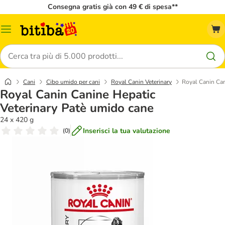
Consegna gratis già con 49 € di spesa**
Overview
catalogo
Cerca
Cani
Cibo umido per cani
Royal Canin Veterinary
Royal Canin Can
Royal Canin Canine Hepatic
Veterinary Patè umido cane
24 x 420 g
Inserisci la tua valutazione
(
0
)