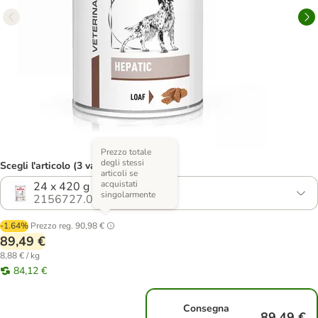
Prezzo totale
degli stessi
Scegli l'articolo (3 varianti)
articoli se
acquistati
24 x 420 g
singolarmente
2156727.0
-1.64%
Prezzo reg.
90,98 €
89,49 €
8,88 € / kg
84,12 €
Consegna
89,49 €