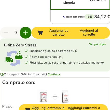
singola
84,12 €
-6%
Aggiungi al
Aggiungi al
carrello
carrello
Scopri di più
Bitiba Zero Stress
Spedizione gratuita a partire da 49 €
Ricevi consegne regolari
Flessibile, senza costi, annullabile in qualsiasi momento
Consegna in 3-5 giorni lavorativi
Continua
Compralo con:
Prezzo
Aggiungi entrambi a
Aggiungi entrambi a