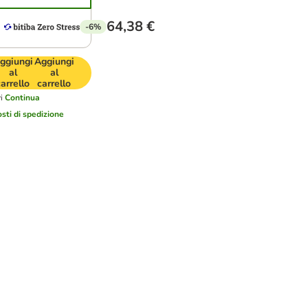
64,38 €
-6%
ggiungi
Aggiungi
al
al
carrello
carrello
i
Continua
osti di spedizione