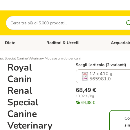
Cerca
Diete
Roditori & Uccelli
Acquariol
Gatti
Apri Menù Categoria: Cani
Apri Menù Categoria: Diete
Apri Menù Cat
al Special Canine Veterinary Mousse umido per cani
Royal
Scegli l'articolo (2 varianti)
12 x 410 g
Canin
565981.0
Renal
68,49 €
13,92 € / kg
Special
64,38 €
Canine
Co
Veterinary
si