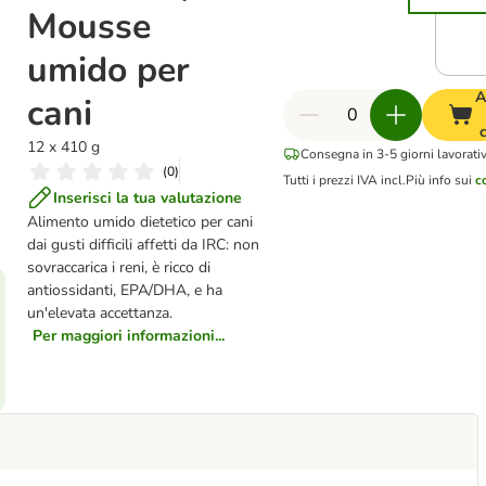
Mousse
umido per
A
cani
12 x 410 g
Consegna in 3-5 giorni lavorativ
(
0
)
Tutti i prezzi IVA incl.
Più info sui
c
Inserisci la tua valutazione
Alimento umido dietetico per cani
dai gusti difficili affetti da IRC: non
sovraccarica i reni, è ricco di
antiossidanti, EPA/DHA, e ha
un'elevata accettanza.
Per maggiori informazioni...