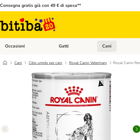
Consegna gratis già con 49 € di spesa**
Occasioni
Gatti
Cani
Apri Menù Categoria: Occasioni
Apri Menù Categoria: 
Cani
Cibo umido per cani
Royal Canin Veterinary
Royal Canin Ren