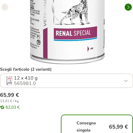
Scegli l'articolo (2 varianti)
12 x 410 g
565981.0
65,99 €
13,41 € / kg
62,03 €
Consegna
65,99 €
singola