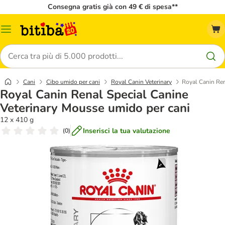
Consegna gratis già con 49 € di spesa**
Overview
catalogo
Cerca
Cani
Cibo umido per cani
Royal Canin Veterinary
Royal Canin Ren
Royal Canin Renal Special Canine
Veterinary Mousse umido per cani
12 x 410 g
Inserisci la tua valutazione
(
0
)