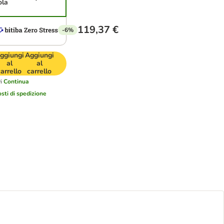
ola
119,37 €
-6%
ggiungi
Aggiungi
al
al
carrello
carrello
i
Continua
osti di spedizione