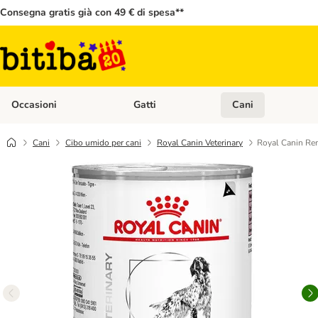
Consegna gratis già con 49 € di spesa**
Occasioni
Gatti
Cani
Apri Menù Categoria: Occasioni
Apri Menù Categoria: 
Cani
Cibo umido per cani
Royal Canin Veterinary
Royal Canin Ren