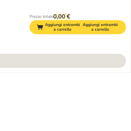
0,00 €
Prezzo totale
Aggiungi entrambi
Aggiungi entrambi
a carrello
a carrello