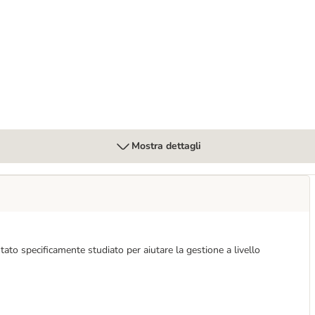
terinary Crocchette per cani
Mostra dettagli
ato specificamente studiato per aiutare la gestione a livello