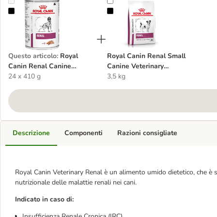
Royal Canin Renal Canine Veterinary Mousse umido per cani
Royal Canin Renal Small Canine Ve
Questo articolo
:
Royal
Royal Canin Renal Small
Canin Renal Canine
Canine Veterinary
Veterinary Mousse umido
24 x 410 g
Crocchette per cani
3,5 kg
per cani
Descrizione
Componenti
Razioni consigliate
Royal Canin Veterinary Renal è un alimento umido dietetico, che è st
nutrizionale delle malattie renali nei cani.
Indicato in caso di:
Insufficienza Renale Cronica (IRC)