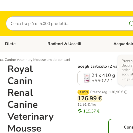
Cerca
Diete
Roditori & Uccelli
Acquariol
Gatti
Apri Menù Categoria: Cani
Apri Menù Categoria: Diete
Apri Menù Cat
al Canine Veterinary Mousse umido per cani
Prezzo
Royal
degli s
Scegli l'articolo (2 varianti)
articoli
acquist
24 x 410 g
Canin
singol
566022.1
Renal
-3.05%
Prezzo reg.
130,98 €
126,99 €
Canine
12,91 € / kg
119,37 €
Veterinary
Mousse
Con