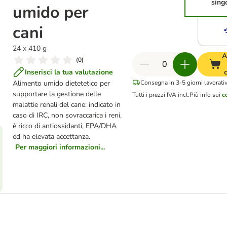
sing
umido per
cani
24 x 410 g
A
(
0
)
Inserisci la tua valutazione
Alimento umido dietetetico per
Consegna in 3-5 giorni lavorativ
supportare la gestione delle
Tutti i prezzi IVA incl.
Più info sui
c
malattie renali del cane: indicato in
caso di IRC, non sovraccarica i reni,
è ricco di antiossidanti, EPA/DHA
ed ha elevata accettanza.
Per maggiori informazioni...