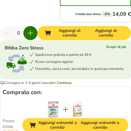
14,09 €
-6%
Aggiungi al
Aggiungi al
carrello
carrello
Scopri di più
Bitiba Zero Stress
Spedizione gratuita a partire da 49 €
Ricevi consegne regolari
Flessibile, senza costi, annullabile in qualsiasi momento
Consegna in 3-5 giorni lavorativi
Continua
Compralo con:
Prezzo
Aggiungi entrambi a
Aggiungi entrambi a
totale
carrello
carrello