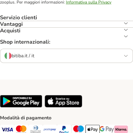
zooplus. Per maggiori informazioni:
Informativa sulla Privacy
Servizio clienti
Vantaggi
Acquisti
Shop internazionali:
bitiba.it / it
Modalità di pagamento
Visa. Payment Method
Mastercard. Payment Method
Diners Club. Payment Method
Postepay. Payment Method
PayPal. Payment Method
Maestro. Payment Method
Apple pay. Payment Met
Google Pay Paym
Klarna Pa