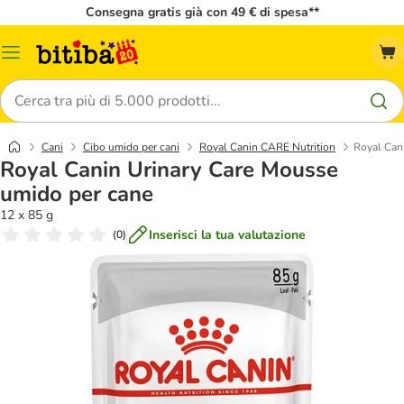
Consegna gratis già con 49 € di spesa**
Overview
catalogo
Cerca
Cani
Cibo umido per cani
Royal Canin CARE Nutrition
Royal Can
Royal Canin Urinary Care Mousse
umido per cane
12 x 85 g
Inserisci la tua valutazione
(
0
)