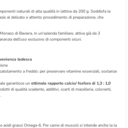
mponenti naturali di alta qualità in lattina da 200 g. Soddisfa le
 grazie al delicato e attento procedimento di preparazione, che
Monaco di Baviera, in un'azienda familiare, attiva già da 3
ranzia dell'uso esclusivo di componenti sicuri.
rovenienza tedesca
zione
catolamento a freddo: per preservare vitamine essenziali, sostanze
erale garantisce un
ottimale rapporto calcio/ fosforo di 1,3 : 1,0
odotti di qualità scadente, additivi, scarti di macelleria, coloranti,
.
 e acidi grassi Omega-6. Per carne di muscoli si intende anche la la