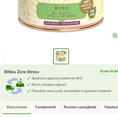
Bitiba Zero Stress
Scopri di pi
Spedizione gratuita a partire da 49 €
Ricevi consegne regolari
Flessibile, senza costi, annullabile in qualsiasi momento
Descrizione
Componenti
Razioni consigliate
Valutaz