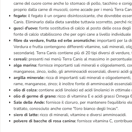
carne del cuore come anche lo stomaco di pollo, tacchino e coni
proprio dalla carne di muscoli, come accade per i menù Terra Cani
fegato:
il fegato è un organo disintossicante, che dovrebbe esse
Canis. Eliminarlo dalla dieta sarebbe tuttavia scorretto, perché ri
gusci d'uovo:
fonte sostitutiva di calcio al posto delle ossa degl
fonte di calcio stabiliscono che per ogni cane a livello individuale 
fibre da verdure, frutta ed erbe aromatiche:
importanti per la di
Verdura e frutta contengono differenti vitamine, sali minerali, ol
secondarie). Terra Canis contiene più di 20 tipi diversi di verdure,
cereali:
presenti nei menù Terra Canis al massimo in percentuale d
alga marina:
fornisce importanti sali minerali e oligoelementi, co
manganese, zinco, iodio, gli amminoacidi essenziali, diversi acidi g
argilla minerale:
ricca di importanti sali minerali e oligoelementi,
rame, manganese, zinco; è inoltre fonte di amminoacidi essenziali
olio di colza:
contiene acidi linoleici ed acidi linolenici in ottima
olio di germe di grano:
ricco di vitamina E e acidi grassi Omega 6
Sale delle Ande:
fornisce il cloruro, per mantenere l'equilibrio e
trattato, conosciuto anche come "l'oro bianco degli Incas".
siero di latte:
ricco di minerali, vitamine e diversi amminoacidi.
polvere di bacche di rosa canina:
fornisce vitamina C, contribue