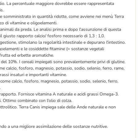
glio. La percentuale maggiore dovrebbe essere rappresentata
s.
re somministrato in quantità ridotte, come avviene nei menù Terra
cco di vitamine e oligoelementi.
i animali da preda. Le analisi prima e dopo l'assunzione di questa
il giusto rapporto calcio/ fosforo necessario di 1,3 : 1,0.
gestione, stimolano la regolarità intestinale e depurano l'intestino.
igoelementi e le cosiddette fitamine (= sostanze vegetali
 frutta ed erbette aromatiche.
el 10%. I cereali impiegati sono prevalentemente privi di glutine.
me calcio, fosforo, magnesio, potassio, sodio, selenio, ferro, rame,
rassi insaturi e importanti vitamine.
 come calcio, fosforo, magnesio, potassio, sodio, selenio, ferro,
.
le rapporto. Fornisce vitamina A naturale e acidi grassi Omega-3.
. Ottimo combinato con l'olio di colza.
lettrolitico. Terra Canis impiega sale delle Ande naturale e non
ndo a una migliore assimilazione delle sostanze nutritive.