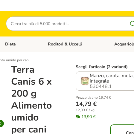
Cerca
Diete
Roditori & Uccelli
Acquariol
Gatti
Apri Menù Categoria: Cani
Apri Menù Categoria: Diete
Apri Menù Cat
ento umido per cani
Terra
Scegli l'articolo (2 varianti)
Manzo, carota, mela,
Canis 6 x
integrale
530448.1
200 g
Prezzo listino 19,74 €
Alimento
14,79 €
12,33 € / kg
umido
13,90 €
per cani
Con