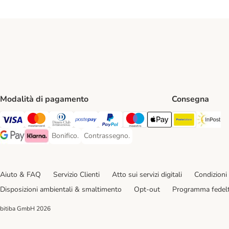
Modalità di pagamento
Consegna
Poste Ital
In
Visa. Payment Method
Mastercard. Payment Method
Diners Club. Payment Method
Postepay. Payment Method
PayPal. Payment Method
Maestro. Payment Method
Apple pay. Payment Met
Bonifico.
Contrassegno.
Bonifico. Payment Method
Contrassegno. Payment Method
Google Pay Payment Method
Klarna Payment Method
Aiuto & FAQ
Servizio Clienti
Atto sui servizi digitali
Condizioni 
Disposizioni ambientali & smaltimento
Opt-out
Programma fedel
bitiba GmbH
2026