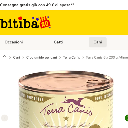
Consegna gratis già con 49 € di spesa**
Occasioni
Gatti
Cani
Apri Menù Categoria: Occasioni
Apri Menù Categoria: 
Cani
Cibo umido per cani
Terra Canis
Terra Canis 6 x 200 g Alim