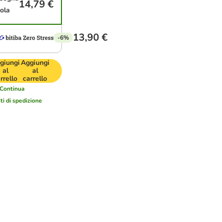
14,79 €
ola
13,90 €
-6%
giungi
Aggiungi
al
al
rrello
carrello
Continua
ti di spedizione