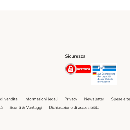
Sicurezza
iane. Shipping Method
Post. Shipping Method
Security
Securit
hod
di vendita
Informazioni legali
Privacy
Newsletter
Spese e t
tà
Sconti & Vantaggi
Dichiarazione di accessibilità