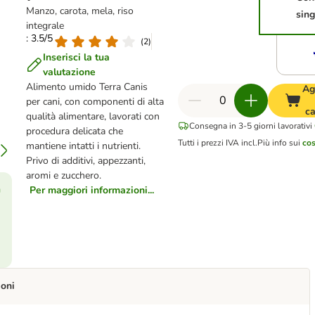
Manzo, carota, mela, riso
sing
integrale
: 3.5/5
(
2
)
Inserisci la tua
valutazione
Alimento umido Terra Canis
Ag
per cani, con componenti di alta
ca
qualità alimentare, lavorati con
Consegna in 3-5 giorni lavorativi
procedura delicata che
Tutti i prezzi IVA incl.
Più info sui
cos
mantiene intatti i nutrienti.
Privo di additivi, appezzanti,
aromi e zucchero.
Per maggiori informazioni...
ù
ioni