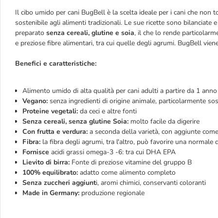
Il cibo umido per cani BugBell è la scelta ideale per i cani che non to
sostenibile agli alimenti tradizionali. Le sue ricette sono bilanciate 
preparato
senza cereali, glutine e soia
, il che lo rende particolarm
e preziose fibre alimentari, tra cui quelle degli agrumi. BugBell vie
Benefici e caratteristiche:
Alimento umido di alta qualità per cani adulti a partire da 1 anno 
Vegano:
senza ingredienti di origine animale, particolarmente sos
Proteine vegetali:
da ceci e altre fonti
Senza cereali, senza glutine Soia:
molto facile da digerire
Con frutta e verdura:
a seconda della varietà, con aggiunte come b
Fibra:
la fibra degli agrumi, tra l'altro, può favorire una normale 
Fornisce
acidi grassi omega-3 -6: tra cui DHA EPA
Lievito di birra:
Fonte di preziose vitamine del gruppo B
100% equilibrato:
adatto come alimento completo
Senza zuccheri aggiunt
i, aromi chimici, conservanti coloranti
Made in Germany:
produzione regionale