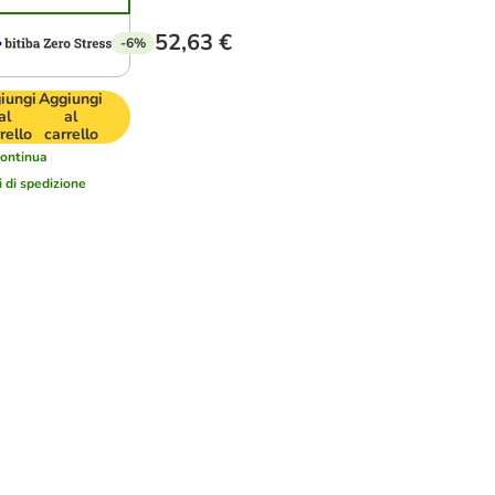
52,63 €
-6%
iungi
Aggiungi
al
al
rello
carrello
ontinua
i di spedizione