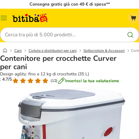
Consegna gratis già con 49 € di spesa**
Overview
catalogo
Cerca
Cani
Ciotole e distributori per cani
Sottociotole & Accessori
Cont
Contenitore per crocchette Curver
per cani
Design agility: fino a 12 kg di crocchette (35 L)
: 4.7/5
Inserisci la tua valutazione
(
12
)