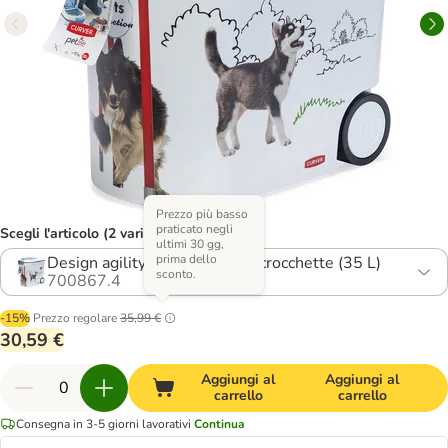
Prezzo più basso
praticato negli
Scegli l'articolo (2 varianti)
ultimi 30 gg,
prima dello
Design agility: fino a 12 kg di crocchette (35 L)
sconto.
700867.4
-15%
Prezzo regolare
35,99 €
30,59 €
Aggiungi al
Aggiungi al
carrello
carrello
Consegna in 3-5 giorni lavorativi
Continua