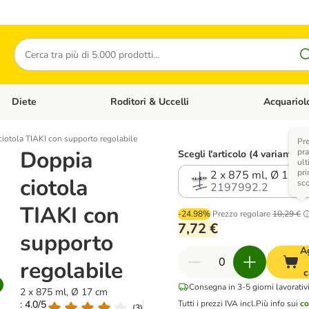
Cerca
Diete
Roditori & Uccelli
Acquariol
Gatti
Apri Menù Categoria: Cani
Apri Menù Categoria: Diete
Apri Menù Cat
iotola TIAKI con supporto regolabile
Pr
Doppia
pra
Scegli l'articolo (4 varianti)
ult
pri
2 x 875 ml, Ø 17 c
ciotola
sc
2197992.2
TIAKI con
-24.98%
Prezzo regolare
10,29 €
7,72 €
supporto
A
regolabile
c
Consegna in 3-5 giorni lavorativ
2 x 875 ml, Ø 17 cm
: 4.0/5
Tutti i prezzi IVA incl.
Più info sui
co
(
3
)