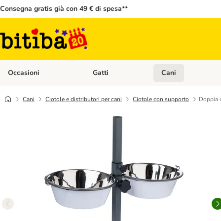
Consegna gratis già con 49 € di spesa**
Occasioni
Gatti
Cani
Apri Menù Categoria: Occasioni
Apri Menù Categoria: 
Cani
Ciotole e distributori per cani
Ciotole con supporto
Doppia c