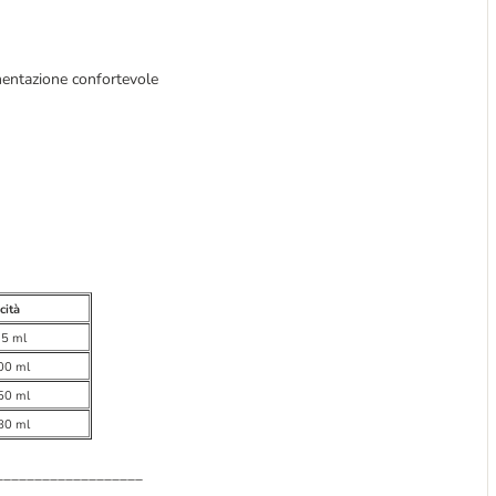
imentazione confortevole
cità
75 ml
00 ml
50 ml
80 ml
___________________