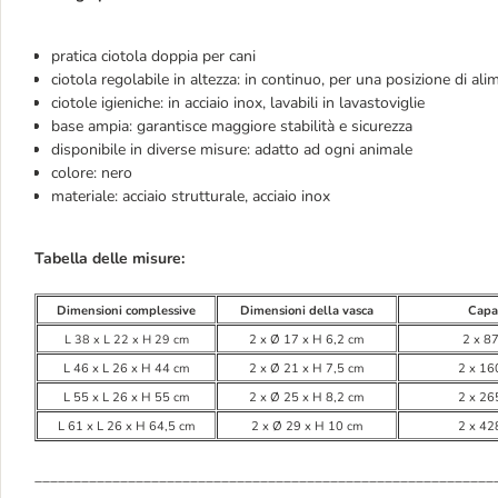
pratica ciotola doppia per cani
ciotola regolabile in altezza: in continuo, per una posizione di al
ciotole igieniche: in acciaio inox, lavabili in lavastoviglie
base ampia: garantisce maggiore stabilità e sicurezza
disponibile in diverse misure: adatto ad ogni animale
colore: nero
materiale: acciaio strutturale, acciaio inox
Tabella delle misure:
Dimensioni complessive
Dimensioni della vasca
Capa
L 38 x L 22 x H 29 cm
2 x Ø 17 x H 6,2 cm
2 x 8
L 46 x L 26 x H 44 cm
2 x Ø 21 x H 7,5 cm
2 x 16
L 55 x L 26 x H 55 cm
2 x Ø 25 x H 8,2 cm
2 x 26
L 61 x L 26 x H 64,5 cm
2 x Ø 29 x H 10 cm
2 x 42
___________________________________________________________