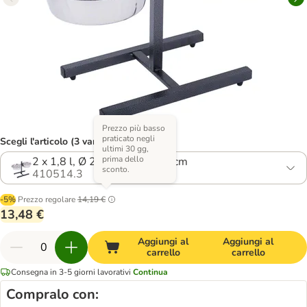
Prezzo più basso
praticato negli
Scegli l'articolo (3 varianti)
ultimi 30 gg,
prima dello
2 x 1,8 l, Ø 21 cm, max H38 cm
sconto.
410514.3
-5%
Prezzo regolare
14,19 €
13,48 €
Aggiungi al
Aggiungi al
carrello
carrello
Consegna in 3-5 giorni lavorativi
Continua
Compralo con: