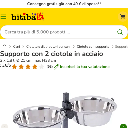
Consegna gratis già con 49 € di spesa**
Overview
catalogo
Cerca
Cani
Ciotole e distributori per cani
Ciotole con supporto
Supporto
Supporto con 2 ciotole in acciaio
2 x 1,8 l, Ø 21 cm, max H38 cm
: 3.8/5
Inserisci la tua valutazione
(
93
)