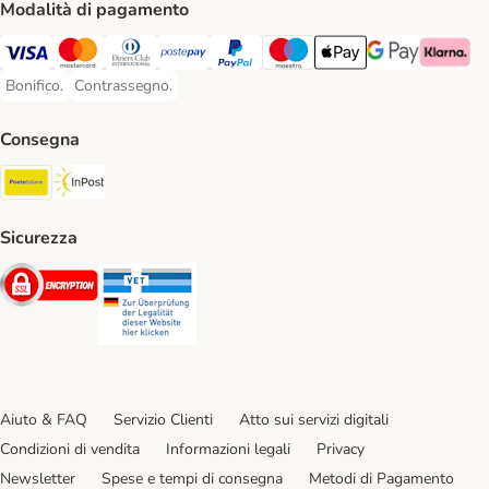
Modalità di pagamento
Visa. Payment Method
Mastercard. Payment Method
Diners Club. Payment Method
Postepay. Payment Method
PayPal. Payment Method
Maestro. Payment Method
Apple pay. Payment Met
Google Pay Paym
Klarna Pa
Bonifico.
Contrassegno.
Bonifico. Payment Method
Contrassegno. Payment Method
Consegna
Poste Italiane. Shipping Method
InPost. Shipping Method
Sicurezza
Security
Security
Aiuto & FAQ
Servizio Clienti
Atto sui servizi digitali
Condizioni di vendita
Informazioni legali
Privacy
Newsletter
Spese e tempi di consegna
Metodi di Pagamento