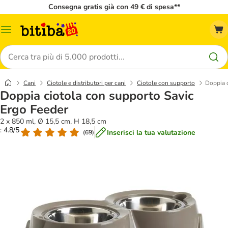
Consegna gratis già con 49 € di spesa**
Overview
catalogo
Cerca
Cani
Ciotole e distributori per cani
Ciotole con supporto
Doppia c
Doppia ciotola con supporto Savic
Ergo Feeder
2 x 850 ml, Ø 15,5 cm, H 18,5 cm
: 4.8/5
Inserisci la tua valutazione
(
69
)