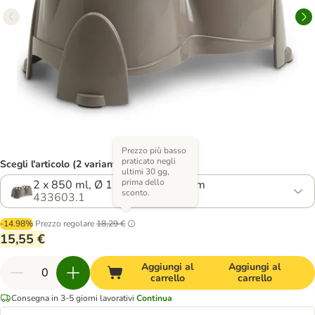
Prezzo più basso
praticato negli
Scegli l'articolo (2 varianti)
ultimi 30 gg,
prima dello
2 x 850 ml, Ø 15,5 cm, H 18,5 cm
sconto.
433603.1
-14.98%
Prezzo regolare
18,29 €
15,55 €
Aggiungi al
Aggiungi al
carrello
carrello
Consegna in 3-5 giorni lavorativi
Continua