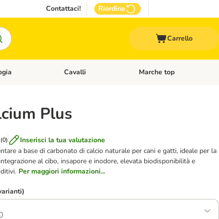
Contattaci!
Riordina
Carrello
ogia
Cavalli
Marche top
egoria: Roditori & Uccelli
Apri Menù Categoria: Acquariologia
Apri Menù Categoria: Cavalli
lcium Plus
Inserisci la tua valutazione
(
0
)
re a base di carbonato di calcio naturale per cani e gatti, ideale per la
tegrazione al cibo, insapore e inodore, elevata biodisponibilità e
itivi.
Per maggiori informazioni...
varianti)
0