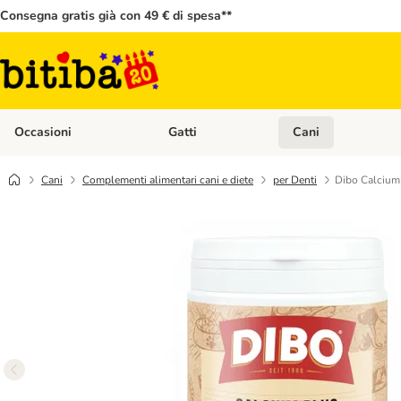
Consegna gratis già con 49 € di spesa**
Occasioni
Gatti
Cani
Apri Menù Categoria: Occasioni
Apri Menù Categoria: 
Cani
Complementi alimentari cani e diete
per Denti
Dibo Calcium