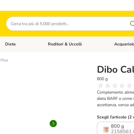
Cerca
Diete
Roditori & Uccelli
Acquariol
Gatti
Apri Menù Categoria: Cani
Apri Menù Categoria: Diete
Apri Menù Cat
 Plus
Dibo Ca
800 g
Complemento alimenta
dieta BARF e come in
accettanza, senza add
Scegli l'articolo (2 
800 g
2158561.