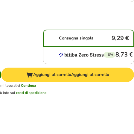
9,29 €
Consegna singola
8,73 €
-6%
Aggiungi al carrello
Aggiungi al carrello
ni lavorativi
Continua
ù info sui
costi di spedizione