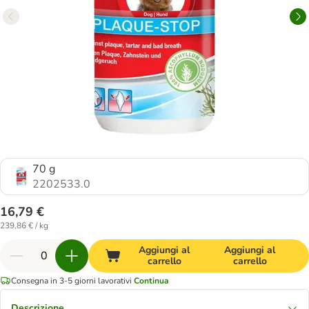
70 g
2202533.0
16,79 €
239,86 € / kg
Aggiungi al
Aggiungi al
carrello
carrello
Consegna in 3-5 giorni lavorativi
Continua
Descrizione