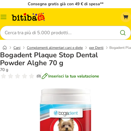
Consegna gratis già con 49 € di spesa**
Overview
catalogo
Cerca
Cani
Complementi alimentari cani e diete
per Denti
Bogadent Pla
Bogadent Plaque Stop Dental
Powder Alghe 70 g
70 g
Inserisci la tua valutazione
(
0
)