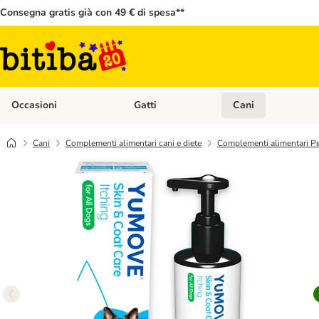
Consegna gratis già con 49 € di spesa**
Occasioni
Gatti
Cani
Apri Menù Categoria: Occasioni
Apri Menù Categoria: 
Cani
Complementi alimentari cani e diete
Complementi alimentari Pe