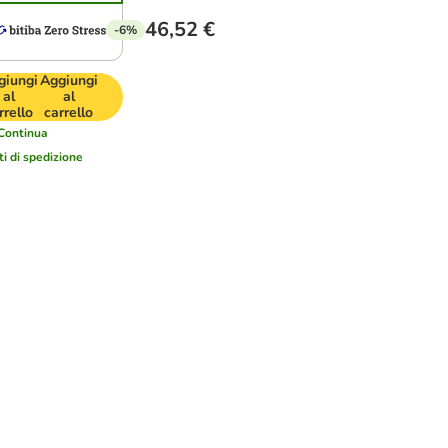
46,52 €
-6%
giungi
Aggiungi
al
al
rrello
carrello
Continua
ti di spedizione