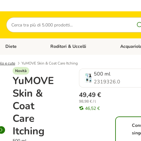
Cerca
Diete
Roditori & Uccelli
Acquariol
Gatti
Apri Menù Categoria: Cani
Apri Menù Categoria: Diete
Apri Menù Cat
lo e cute
YuMOVE Skin & Coat Care Itching
Novità
500 ml
YuMOVE
2319326.0
Skin &
49,49 €
98,98 € / l
Coat
46,52 €
Care
Con
Itching
sing
500 ml