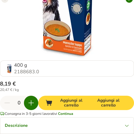
400 g
2188683.0
8,19 €
20,47 € / kg
Aggiungi al
Aggiungi al
carrello
carrello
Consegna in 3-5 giorni lavorativi
Continua
Descrizione