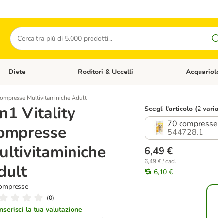
Cerca
Diete
Roditori & Uccelli
Acquariol
Gatti
Apri Menù Categoria: Cani
Apri Menù Categoria: Diete
Apri Menù Cat
 Compresse Multivitaminiche Adult
n1 Vitality
Scegli l'articolo (2 varia
70 compresse
ompresse
544728.1
ultivitaminiche
6,49 €
6,49 € / cad.
dult
6,10 €
ompresse
(
0
)
Inserisci la tua valutazione