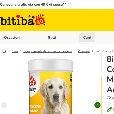
Consegna gratis già con 49 € di spesa**
Occasioni
Gatti
Cani
Apri Menù Categoria: Occasioni
Apri Menù Categoria: 
Cani
Complementi alimentari cani e diete
Vitamine
8in1 Vitality
8i
C
M
A
70 c