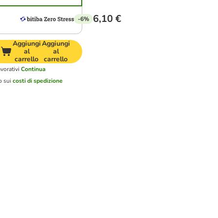
6,10 €
-6%
Aggiungi
Aggiungi
al
al
carrello
carrello
vorativi
Continua
o sui
costi di spedizione