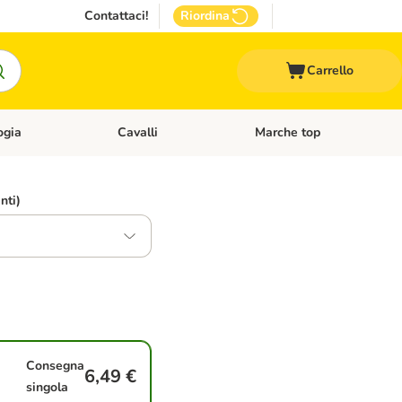
Contattaci!
Riordina
Carrello
ogia
Cavalli
Marche top
egoria: Roditori & Uccelli
Apri Menù Categoria: Acquariologia
Apri Menù Categoria: Cavalli
nti)
Consegna
6,49 €
singola