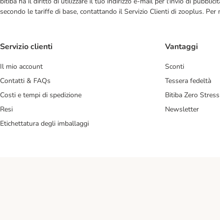
bitiba ha il diritto di utilizzare il tuo indirizzo e-mail per l'invio di pub
secondo le tariffe di base, contattando il Servizio Clienti di zooplus. Per
Servizio clienti
Vantaggi
Il mio account
Sconti
Contatti & FAQs
Tessera fedeltà
Costi e tempi di spedizione
Bitiba Zero Stress
Resi
Newsletter
Etichettatura degli imballaggi