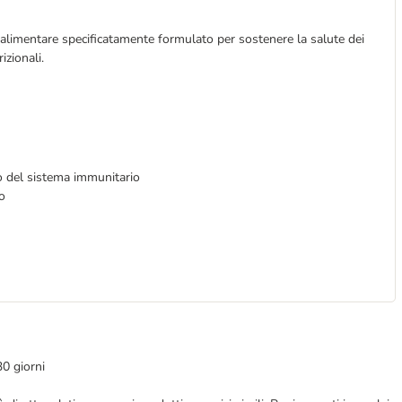
limentare specificatamente formulato per sostenere la salute dei
izionali.
to del sistema immunitario
o
30 giorni