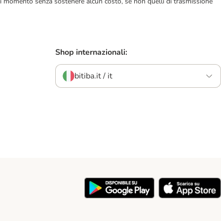
ualsiasi momento senza sostenere alcun costo, se non quelli di trasmissione
Shop internazionali:
bitiba.it / it