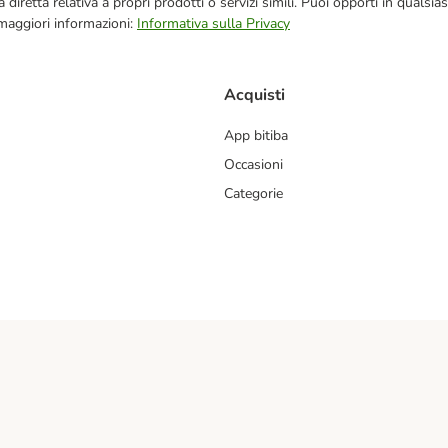
blicità diretta relativa a propri prodotti o servizi simili. Puoi opporti in q
 maggiori informazioni:
Informativa sulla Privacy
Acquisti
App bitiba
Occasioni
Categorie