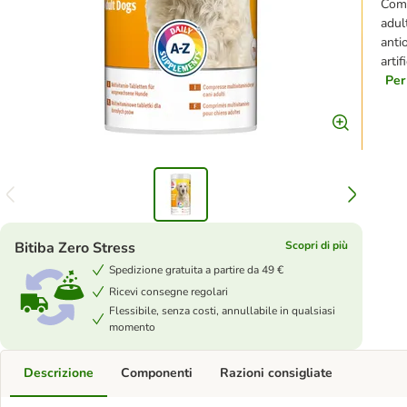
Comp
adult
anti
artif
Per
Bitiba Zero Stress
Scopri di più
Spedizione gratuita a partire da 49 €
Ricevi consegne regolari
Flessibile, senza costi, annullabile in qualsiasi
momento
Descrizione
Componenti
Razioni consigliate