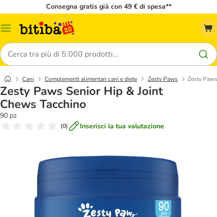
Consegna gratis già con 49 € di spesa**
Overview
catalogo
Cerca
Cani
Complementi alimentari cani e diete
Zesty Paws
Zesty Paws
Zesty Paws Senior Hip & Joint
Chews Tacchino
90 pz
Inserisci la tua valutazione
(
0
)