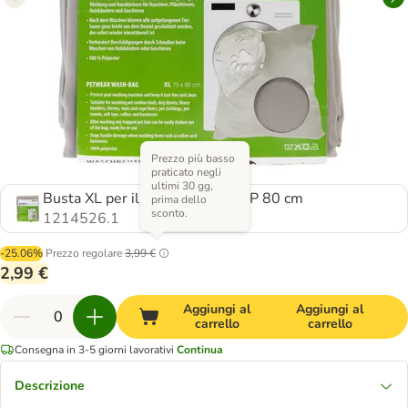
Prezzo più basso
praticato negli
ultimi 30 gg,
Busta XL per il lavaggio: L 75 x P 80 cm
prima dello
sconto.
1214526.1
-25.06%
Prezzo regolare
3,99 €
2,99 €
Aggiungi al
Aggiungi al
carrello
carrello
Consegna in 3-5 giorni lavorativi
Continua
Descrizione