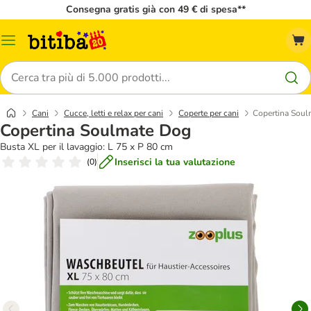
Consegna gratis già con 49 € di spesa**
Overview
catalogo
Cerca
Cani
Cucce, letti e relax per cani
Coperte per cani
Copertina Soul
Copertina Soulmate Dog
Busta XL per il lavaggio: L 75 x P 80 cm
Inserisci la tua valutazione
(
0
)