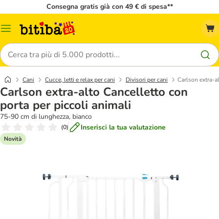
Consegna gratis già con 49 € di spesa**
Overview
catalogo
Cerca
Cani
Cucce, letti e relax per cani
Divisori per cani
Carlson extra-al
Carlson extra-alto Cancelletto con
porta per piccoli animali
75-90 cm di lunghezza, bianco
Inserisci la tua valutazione
(
0
)
Novità