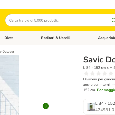
Cerca
Diete
Roditori & Uccelli
Acquariol
Gatti
Apri Menù Categoria: Cani
Apri Menù Categoria: Diete
Apri Menù Cat
er Outdoor
Savic D
L 84 - 152 cm x H 
Divisorio per giardin
anche per interni; m
152 cm.
Per maggior
L 84 - 15
424981.0