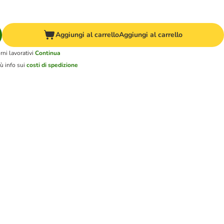
Aggiungi al carrello
Aggiungi al carrello
ni lavorativi
Continua
ù info sui
costi di spedizione