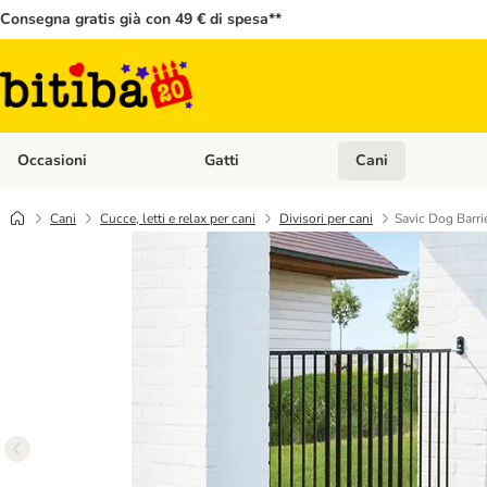
Consegna gratis già con 49 € di spesa**
Occasioni
Gatti
Cani
Apri Menù Categoria: Occasioni
Apri Menù Categoria: 
Cani
Cucce, letti e relax per cani
Divisori per cani
Savic Dog Barri