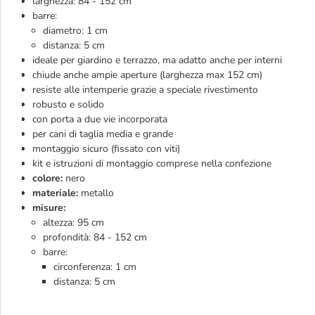
larghezza: 84 - 152 cm
barre:
diametro: 1 cm
distanza: 5 cm
ideale per giardino e terrazzo, ma adatto anche per interni
chiude anche ampie aperture (larghezza max 152 cm)
resiste alle intemperie grazie a speciale rivestimento
robusto e solido
con porta a due vie incorporata
per cani di taglia media e grande
montaggio sicuro (fissato con viti)
kit e istruzioni di montaggio comprese nella confezione
colore:
nero
materiale:
metallo
misure:
altezza: 95 cm
profondità: 84 - 152 cm
barre:
circonferenza: 1 cm
distanza: 5 cm