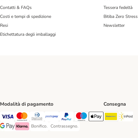
Contatti & FAQs
Tessera fedeltà
Costi e tempi di spedizione
Bitiba Zero Stress
Resi
Newsletter
Etichettatura degli imballaggi
Modalità di pagamento
Consegna
Poste Ital
In
Visa. Payment Method
Mastercard. Payment Method
Diners Club. Payment Method
Postepay. Payment Method
PayPal. Payment Method
Maestro. Payment Method
Apple pay. Payment Met
Bonifico.
Contrassegno.
Bonifico. Payment Method
Contrassegno. Payment Method
Google Pay Payment Method
Klarna Payment Method