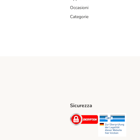
Occasioni
Categorie
Sicurezza
iane. Shipping Method
Post. Shipping Method
Security
Securit
hod