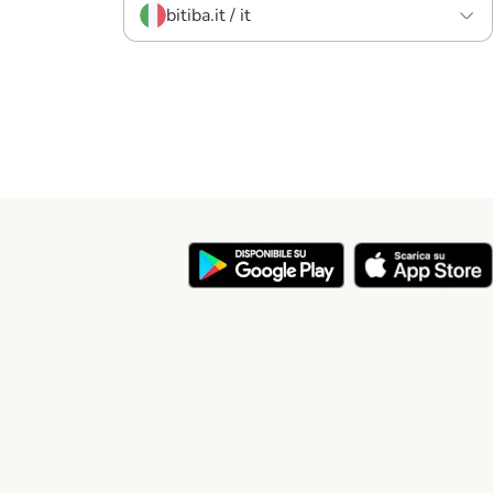
bitiba.it / it
y