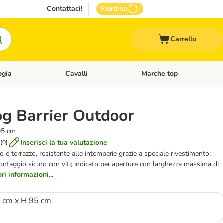
Contattaci!
Riordina
Carrello
ogia
Cavalli
Marche top
egoria: Roditori & Uccelli
Apri Menù Categoria: Acquariologia
Apri Menù Categoria: Cavalli
og Barrier Outdoor
95 cm
Inserisci la tua valutazione
(
0
)
o e terrazzo, resistente alle intemperie grazie a speciale rivestimento;
ontaggio sicuro con viti; indicato per aperture con larghezza massima di
i informazioni...
2 cm x H 95 cm