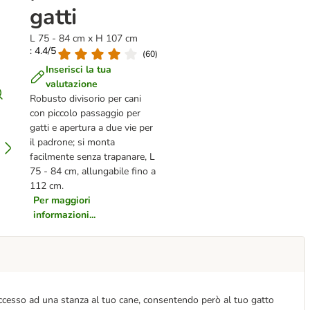
gatti
L 75 - 84 cm x H 107 cm
: 4.4/5
(
60
)
Inserisci la tua
valutazione
Robusto divisorio per cani
con piccolo passaggio per
gatti e apertura a due vie per
il padrone; si monta
facilmente senza trapanare, L
75 - 84 cm, allungabile fino a
112 cm.
Per maggiori
informazioni...
l'accesso ad una stanza al tuo cane, consentendo però al tuo gatto