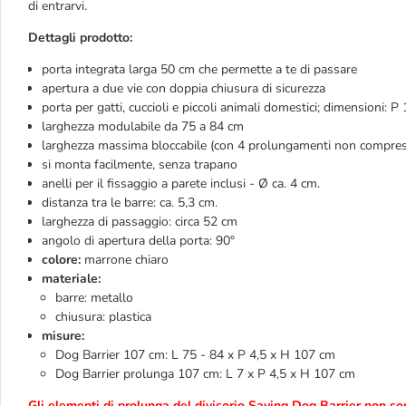
di entrarvi.
Dettagli prodotto:
porta integrata larga 50 cm che permette a te di passare
apertura a due vie con doppia chiusura di sicurezza
porta per gatti, cuccioli e piccoli animali domestici; dimensioni: 
larghezza modulabile da 75 a 84 cm
larghezza massima bloccabile (con 4 prolungamenti non compres
si monta facilmente, senza trapano
anelli per il fissaggio a parete inclusi - Ø ca. 4 cm.
distanza tra le barre: ca. 5,3 cm.
larghezza di passaggio: circa 52 cm
angolo di apertura della porta: 90°
colore:
marrone chiaro
materiale:
barre: metallo
chiusura: plastica
misure:
Dog Barrier 107 cm: L 75 - 84 x P 4,5 x H 107 cm
Dog Barrier prolunga 107 cm: L 7 x P 4,5 x H 107 cm
Gli elementi di prolunga del divisorio Saving Dog Barrier non so