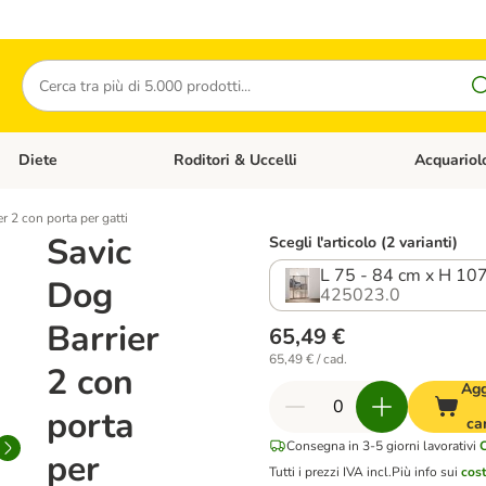
Cerca
Diete
Roditori & Uccelli
Acquariol
Gatti
Apri Menù Categoria: Cani
Apri Menù Categoria: Diete
Apri Menù Cat
r 2 con porta per gatti
Savic
Scegli l'articolo (2 varianti)
L 75 - 84 cm x H 10
Dog
425023.0
Barrier
65,49 €
65,49 € / cad.
2 con
Agg
porta
ca
Consegna in 3-5 giorni lavorativi
per
Tutti i prezzi IVA incl.
Più info sui
cost