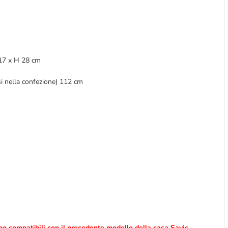
P 17 x H 28 cm
i nella confezione) 112 cm
no compatibili con il precedente modello della casa Savic.