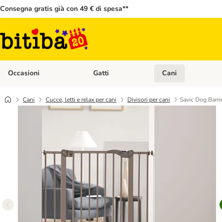
Consegna gratis già con 49 € di spesa**
Occasioni
Gatti
Cani
Apri Menù Categoria: Occasioni
Apri Menù Categoria: 
Cani
Cucce, letti e relax per cani
Divisori per cani
Savic Dog Barrie