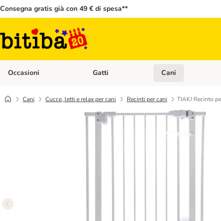
Consegna gratis già con 49 € di spesa**
Occasioni
Gatti
Cani
Apri Menù Categoria: Occasioni
Apri Menù Categoria: 
Cani
Cucce, letti e relax per cani
Recinti per cani
TIAKI Recinto pe