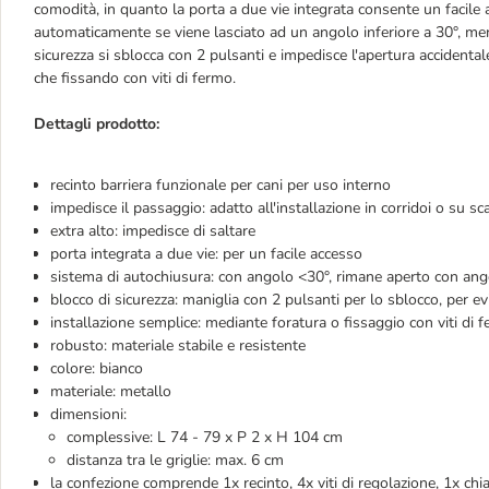
comodità, in quanto la porta a due vie integrata consente un facile a
automaticamente se viene lasciato ad un angolo inferiore a 30°, me
sicurezza si sblocca con 2 pulsanti e impedisce l'apertura accidental
che fissando con viti di fermo.
Dettagli prodotto:
recinto barriera funzionale per cani per uso interno
impedisce il passaggio: adatto all'installazione in corridoi o su sc
extra alto: impedisce di saltare
porta integrata a due vie: per un facile accesso
sistema di autochiusura: con angolo <30°, rimane aperto con an
blocco di sicurezza: maniglia con 2 pulsanti per lo sblocco, per ev
installazione semplice: mediante foratura o fissaggio con viti di 
robusto: materiale stabile e resistente
colore: bianco
materiale: metallo
dimensioni:
complessive: L 74 - 79 x P 2 x H 104 cm
distanza tra le griglie: max. 6 cm
la confezione comprende 1x recinto, 4x viti di regolazione, 1x chia