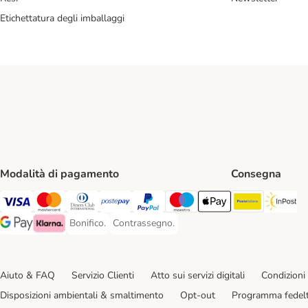
Etichettatura degli imballaggi
Modalità di pagamento
Consegna
Poste Ital
In
Visa. Payment Method
Mastercard. Payment Method
Diners Club. Payment Method
Postepay. Payment Method
PayPal. Payment Method
Maestro. Payment Method
Apple pay. Payment Met
Bonifico.
Contrassegno.
Bonifico. Payment Method
Contrassegno. Payment Method
Google Pay Payment Method
Klarna Payment Method
Aiuto & FAQ
Servizio Clienti
Atto sui servizi digitali
Condizioni 
Disposizioni ambientali & smaltimento
Opt-out
Programma fedel