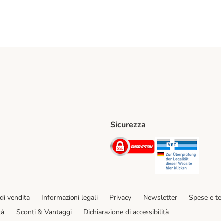
Sicurezza
iane. Shipping Method
Post. Shipping Method
Security
Securit
hod
di vendita
Informazioni legali
Privacy
Newsletter
Spese e t
tà
Sconti & Vantaggi
Dichiarazione di accessibilità