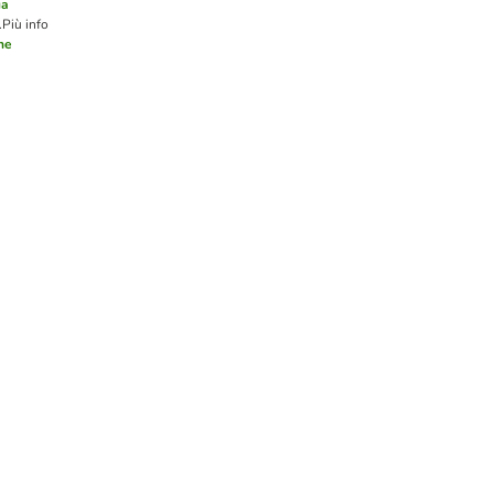
ua
.
Più info
one