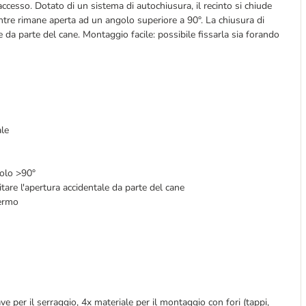
ccesso. Dotato di un sistema di autochiusura, il recinto si chiude
ntre rimane aperta ad un angolo superiore a 90°. La chiusura di
e da parte del cane. Montaggio facile: possibile fissarla sia forando
ale
golo >90°
itare l'apertura accidentale da parte del cane
fermo
ve per il serraggio, 4x materiale per il montaggio con fori (tappi,