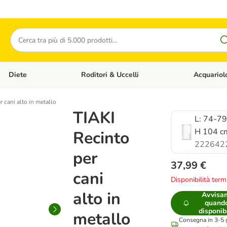
Cerca
Diete
Roditori & Uccelli
Acquariol
Gatti
Apri Menù Categoria: Cani
Apri Menù Categoria: Diete
Apri Menù Cat
r cani alto in metallo
TIAKI
L: 74-79
H 104 c
Recinto
222642
per
37,99 €
cani
Disponibilità term
alto in
Avvisa
quand
disponib
metallo
Consegna in 3-5 