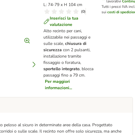
lavorativi
Contin
L: 74-79 x H 104 cm
Tutti i prezzi IVA incl
(
0
)
sui
costi di spedizi
Inserisci la tua
valutazione
Alto recinto per cani,
utilizzabile nei passaggi e
sulle scale,
chiusura di
sicurezza
con 2 pulsanti,
installazione tramite
fissaggio o foratura,
sportello integrato
, blocca
passaggi fino a 79 cm.
Per maggiori
informazioni...
mico peloso al sicuro in determinate aree della casa. Progettato
corridoi o sulle scale. Il recinto non offre solo sicurezza, ma anche