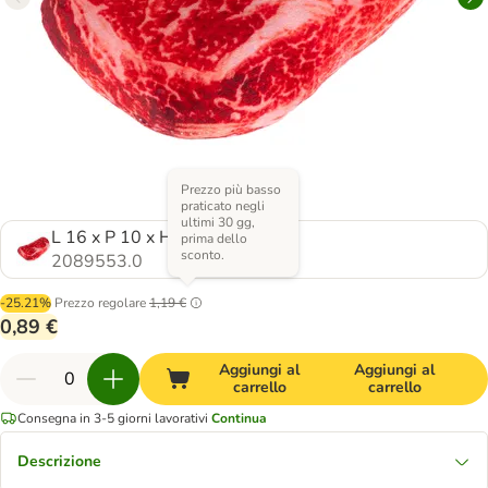
Prezzo più basso
praticato negli
ultimi 30 gg,
L 16 x P 10 x H 6 cm
prima dello
sconto.
2089553.0
-25.21%
Prezzo regolare
1,19 €
0,89 €
Aggiungi al
Aggiungi al
carrello
carrello
Consegna in 3-5 giorni lavorativi
Continua
Descrizione