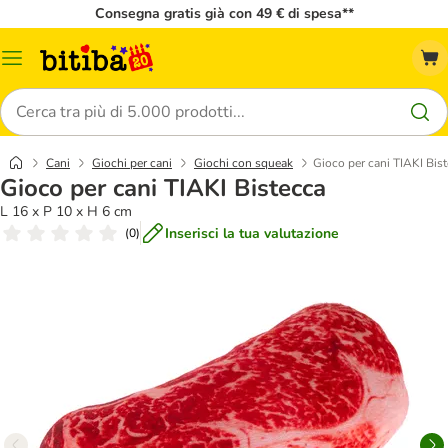
Consegna gratis già con 49 € di spesa**
Overview
catalogo
Cerca
Cani
Giochi per cani
Giochi con squeak
Gioco per cani TIAKI Bis
Gioco per cani TIAKI Bistecca
L 16 x P 10 x H 6 cm
Inserisci la tua valutazione
(
0
)