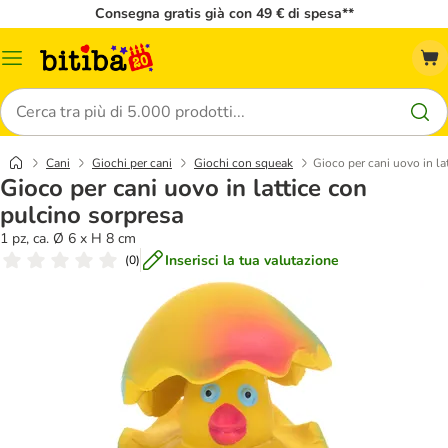
Consegna gratis già con 49 € di spesa**
Overview
catalogo
Cerca
Cani
Giochi per cani
Giochi con squeak
Gioco per cani uovo in la
Gioco per cani uovo in lattice con
pulcino sorpresa
1 pz, ca. Ø 6 x H 8 cm
Inserisci la tua valutazione
(
0
)