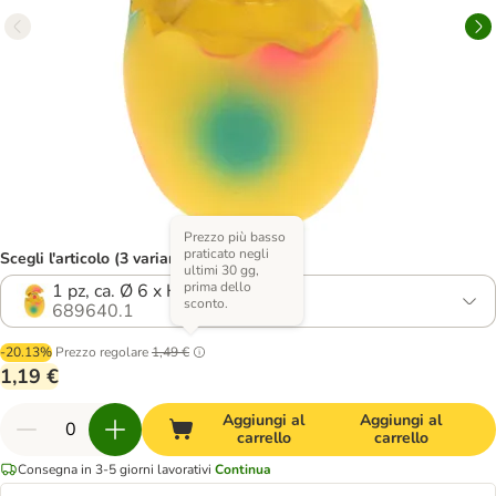
Prezzo più basso
praticato negli
Scegli l'articolo (3 varianti)
ultimi 30 gg,
prima dello
1 pz, ca. Ø 6 x H 8 cm
sconto.
689640.1
-20.13%
Prezzo regolare
1,49 €
1,19 €
Aggiungi al
Aggiungi al
carrello
carrello
Consegna in 3-5 giorni lavorativi
Continua