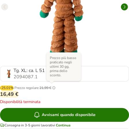
Prezzo più basso
praticato negli
ultimi 30 gg,
Tg. XL: ca. L 51 x P 22 x H 8 cm
prima dello
sconto.
2094087.1
-25.01%
Prezzo regolare
21,99 €
16,49 €
Disponibilità terminata
Avvisami quando disponibile
Consegna in 3-5 giorni lavorativi
Continua