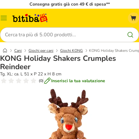
Consegna gratis già con 49 € di spesa**
Overview
catalogo
Cerca
Cani
Giochi per cani
Giochi KONG
KONG Holiday Shakers Crump
KONG Holiday Shakers Crumples
Reindeer
Tg. XL: ca. L 51 x P 22 x H 8 cm
Inserisci la tua valutazione
(
0
)