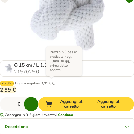
Prezzo più basso
praticato negli
ultimi 30 gg,
Ø 15 cm / L 1,30 m
prima dello
sconto.
2197029.0
-25.06%
Prezzo regolare
3,99 €
2,99 €
Aggiungi al
Aggiungi al
carrello
carrello
Consegna in 3-5 giorni lavorativi
Continua
Descrizione