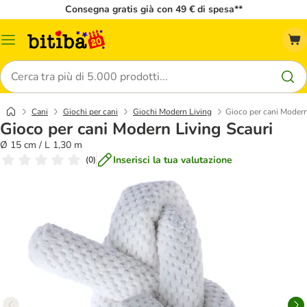
Consegna gratis già con 49 € di spesa**
Overview
catalogo
Cerca
Cani
Giochi per cani
Giochi Modern Living
Gioco per cani Modern
Gioco per cani Modern Living Scauri
Ø 15 cm / L 1,30 m
Inserisci la tua valutazione
(
0
)