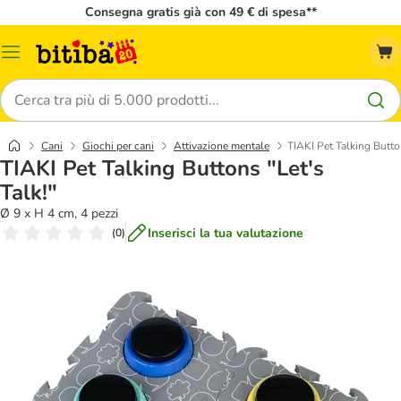
Consegna gratis già con 49 € di spesa**
Overview
catalogo
Cerca
Cani
Giochi per cani
Attivazione mentale
TIAKI Pet Talking Button
TIAKI Pet Talking Buttons "Let's
Talk!"
Ø 9 x H 4 cm, 4 pezzi
Inserisci la tua valutazione
(
0
)