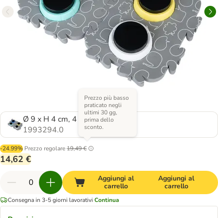
Prezzo più basso
praticato negli
ultimi 30 gg,
Ø 9 x H 4 cm, 4 pezzi
prima dello
sconto.
1993294.0
-24.99%
Prezzo regolare
19,49 €
14,62 €
Aggiungi al
Aggiungi al
carrello
carrello
Consegna in 3-5 giorni lavorativi
Continua