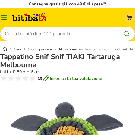
Consegna gratis già con 49 € di spesa**
Overview
catalogo
Cerca
Cani
Giochi per cani
Attivazione mentale
Tappetino Snif Snif TIA
Tappetino Snif Snif TIAKI Tartaruga
Melbourne
L 61 x P 50 x H 6 cm
Inserisci la tua valutazione
(
0
)