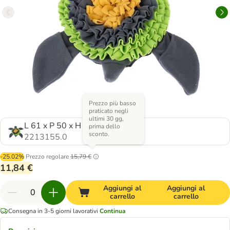
Prezzo più basso
praticato negli
ultimi 30 gg,
L 61 x P 50 x H 6 cm
prima dello
sconto.
2213155.0
-25.02%
Prezzo regolare
15,79 €
11,84 €
Aggiungi al
Aggiungi al
carrello
carrello
Consegna in 3-5 giorni lavorativi
Continua