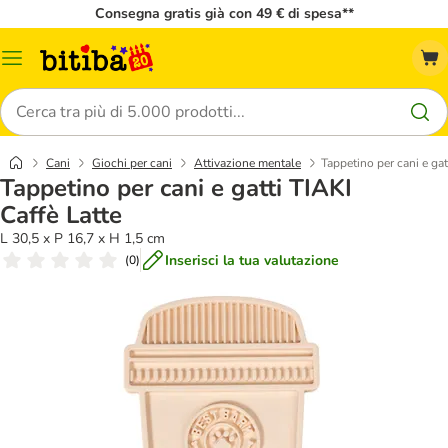
Consegna gratis già con 49 € di spesa**
Overview
catalogo
Cerca
Cani
Giochi per cani
Attivazione mentale
Tappetino per cani e gat
Tappetino per cani e gatti TIAKI
Caffè Latte
L 30,5 x P 16,7 x H 1,5 cm
Inserisci la tua valutazione
(
0
)