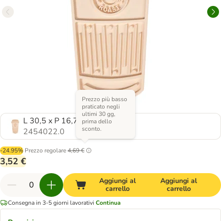
Prezzo più basso
praticato negli
ultimi 30 gg,
L 30,5 x P 16,7 x H 1,5 cm
prima dello
sconto.
2454022.0
-24.95%
Prezzo regolare
4,69 €
3,52 €
Aggiungi al
Aggiungi al
carrello
carrello
Consegna in 3-5 giorni lavorativi
Continua