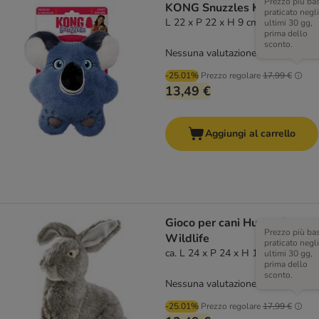
Prezzo più ba
KONG Snuzzles Koala
praticato negli
L 22 x P 22 x H 9 cm
ultimi 30 gg,
prima dello
sconto.
Nessuna valutazione
-25.01%
Prezzo regolare
17,99 €
13,49 €
Aggiungi al carrello
Gioco per cani Hunter Lepre
Prezzo più ba
Wildlife
praticato negli
ca. L 24 x P 24 x H 12 cm
ultimi 30 gg,
prima dello
sconto.
Nessuna valutazione
-25.01%
Prezzo regolare
17,99 €