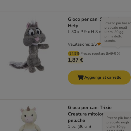
Gioco per cani Scoiattolo
Prezzo più bass
Hety
praticato negli
L 30 x P 9 x H 8 cm
ultimi 30 gg,
prima dello
sconto.
Valutazione: 1/5
(
1
)
-24.9%
Prezzo regolare
2,49 €
1,87 €
Aggiungi al carrello
Gioco per cani Trixie
Creatura mitologica di
Prezzo più bas
peluche
praticato negli
1 pz. (36 cm)
ultimi 30 gg,