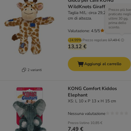
Gioco per cani KONG
WildKnots Giraffa
Prezzo più ba
Taglia M/L: circa 29,2 x 25,4 x 10,8
praticato negli
cm di altezza.
ultimi 30 gg,
prima dello
sconto.
Valutazione: 4.5/5
(
2
)
-24.99%
Prezzo regolare
17,49 €
13,12 €
Aggiungi al carrello
2 varianti
KONG Comfort Kiddos
Elephant
XS: L 10 x P 13 x H 15 cm
Nessuna valutazione
Prezzo listino
10,85 €
7,49 €