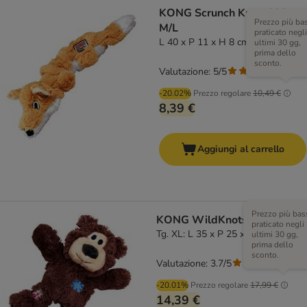
KONG Scrunch Knots Volpe
Prezzo più ba
M/L
praticato negli
L 40 x P 11 x H 8 cm
ultimi 30 gg,
prima dello
sconto.
Valutazione: 5/5
(
2
)
-20.02%
Prezzo regolare
10,49 €
8,39 €
Aggiungi al carrello
Prezzo più bas
KONG WildKnots Bears
praticato negli
Tg. XL: L 35 x P 25 x H 11 cm
ultimi 30 gg,
prima dello
sconto.
Valutazione: 3.7/5
(
290
)
-20.01%
Prezzo regolare
17,99 €
14,39 €