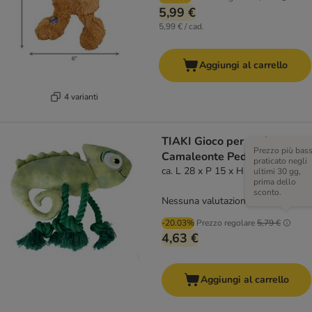
5,99 €
5,99 € / cad.
Aggiungi al carrello
4 varianti
TIAKI Gioco per cani
Prezzo più bas
Camaleonte Pedro
praticato negli
ca. L 28 x P 15 x H 6 cm
ultimi 30 gg,
prima dello
sconto.
Nessuna valutazione
-20.03%
Prezzo regolare
5,79 €
4,63 €
Aggiungi al carrello