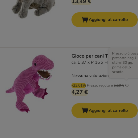
13,49 €
Aggiungi al carrello
Prezzo più bas
Gioco per cani TIAKI T-Rex
praticato negli
ca. L 37 x P 16 x H 16 cm
ultimi 30 gg,
prima dello
sconto.
Nessuna valutazione
-23.61%
Prezzo regolare
5,59 €
4,27 €
Aggiungi al carrello