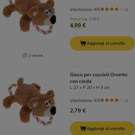
Valutazione: 4/5
(
3
)
Prezzo reg.
5,58 €
4,99 €
Aggiungi al carrello
2 varianti
Gioco per cuccioli Orsetto
con corda
L 27 x P 20 x H 9 cm
Valutazione: 4/5
(
3
)
2,79 €
Aggiungi al carrello