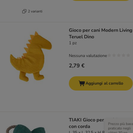
2 varianti
Gioco per cani Modern Living
Teruel Dino
1 pz
Nessuna valutazione
2,79 €
Aggiungi al carrello
TIAKI Gioco per cani Anatra
Prezzo più bas
con corda
praticato negli
L 35 x L 32,5 x H 8 cm
ultimi 30 gg,