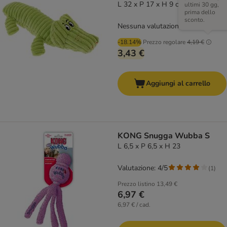
L 32 x P 17 x H 9 cm
ultimi 30 gg,
prima dello
sconto.
Nessuna valutazione
-18.14%
Prezzo regolare
4,19 €
3,43 €
Aggiungi al carrello
KONG Snugga Wubba S
L 6,5 x P 6,5 x H 23
Valutazione: 4/5
(
1
)
Prezzo listino
13,49 €
6,97 €
6,97 € / cad.