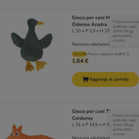
Gioco per cani Modern Living
Prezzo più bas
Odense Anatra
praticato negli
L 20 x P 1,5 x H 27 cm
ultimi 30 gg,
prima dello
sconto.
Nessuna valutazione
-25.11%
Prezzo regolare
2,19 €
1,64 €
Aggiungi al carrello
Gioco per cani TIAKI James
Prezzo più bas
Corduroy
praticato negli
L 31 x P 14,5 x H 5 cm
ultimi 30 gg,
prima dello
sconto.
Nessuna valutazione