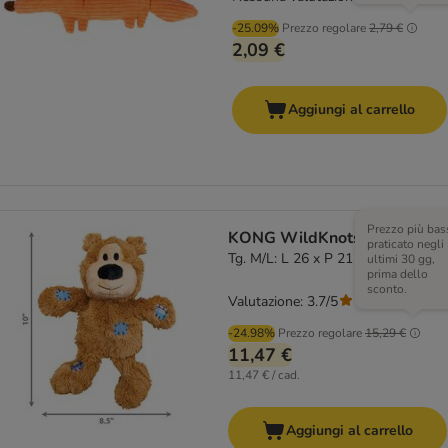
-25.09%
Prezzo regolare
2,79 €
2,09 €
Aggiungi al carrello
Prezzo più bas
KONG WildKnots Bears
praticato negli
Tg. M/L: L 26 x P 21 x H 10 cm
ultimi 30 gg,
prima dello
sconto.
Valutazione: 3.7/5
(
290
)
-24.98%
Prezzo regolare
15,29 €
11,47 €
11,47 € / cad.
Aggiungi al carrello