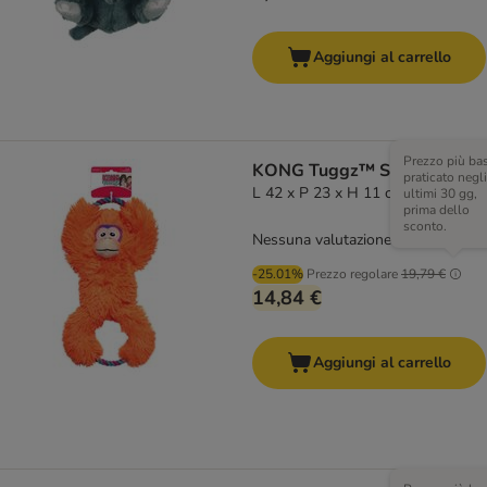
Aggiungi al carrello
Prezzo più ba
KONG Tuggz™ Scimmia
praticato negli
L 42 x P 23 x H 11 cm
ultimi 30 gg,
prima dello
sconto.
Nessuna valutazione
-25.01%
Prezzo regolare
19,79 €
14,84 €
Aggiungi al carrello