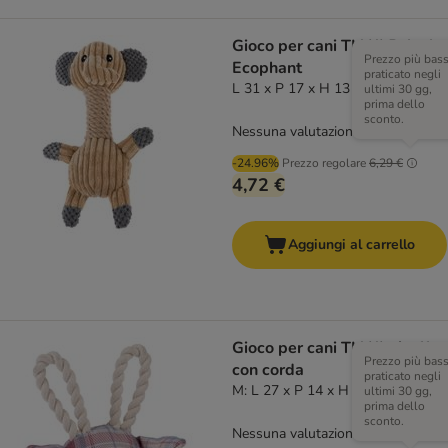
Gioco per cani TIAKI Peluche
Prezzo più bas
Ecophant
praticato negli
L 31 x P 17 x H 13 cm
ultimi 30 gg,
prima dello
sconto.
Nessuna valutazione
-24.96%
Prezzo regolare
6,29 €
4,72 €
Aggiungi al carrello
Gioco per cani TIAKI giraffa
Prezzo più bas
con corda
praticato negli
M: L 27 x P 14 x H 23 cm
ultimi 30 gg,
prima dello
sconto.
Nessuna valutazione