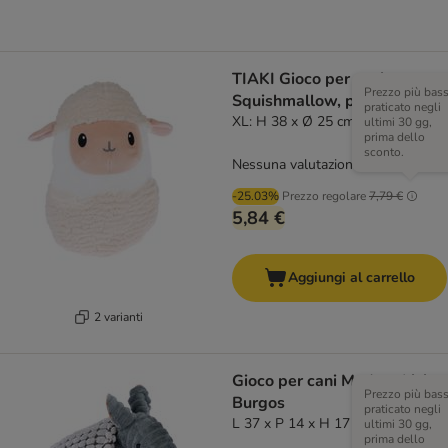
TIAKI Gioco per cani
Prezzo più bas
Squishmallow, pecorella
praticato negli
XL: H 38 x Ø 25 cm
ultimi 30 gg,
prima dello
sconto.
Nessuna valutazione
-25.03%
Prezzo regolare
7,79 €
5,84 €
Aggiungi al carrello
2 varianti
Gioco per cani Modern Living
Prezzo più bas
Burgos
praticato negli
L 37 x P 14 x H 17 cm
ultimi 30 gg,
prima dello