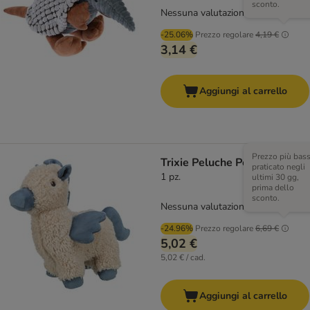
sconto.
Nessuna valutazione
-25.06%
Prezzo regolare
4,19 €
3,14 €
Aggiungi al carrello
Prezzo più bas
Trixie Peluche Pegaso
praticato negli
1 pz.
ultimi 30 gg,
prima dello
sconto.
Nessuna valutazione
-24.96%
Prezzo regolare
6,69 €
5,02 €
5,02 € / cad.
Aggiungi al carrello