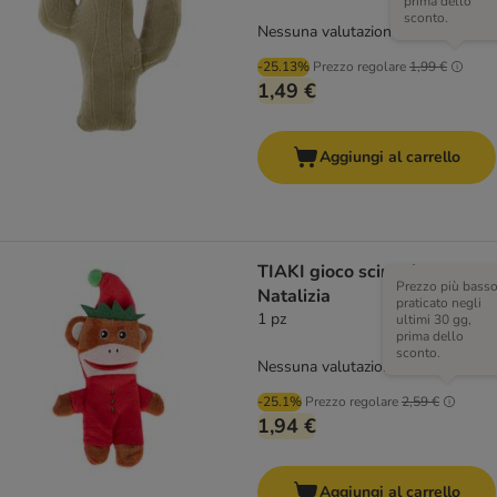
prima dello
sconto.
Nessuna valutazione
-25.13%
Prezzo regolare
1,99 €
1,49 €
Aggiungi al carrello
TIAKI gioco scimmietta
Prezzo più bass
Natalizia
praticato negli
1 pz
ultimi 30 gg,
prima dello
sconto.
Nessuna valutazione
-25.1%
Prezzo regolare
2,59 €
1,94 €
Aggiungi al carrello