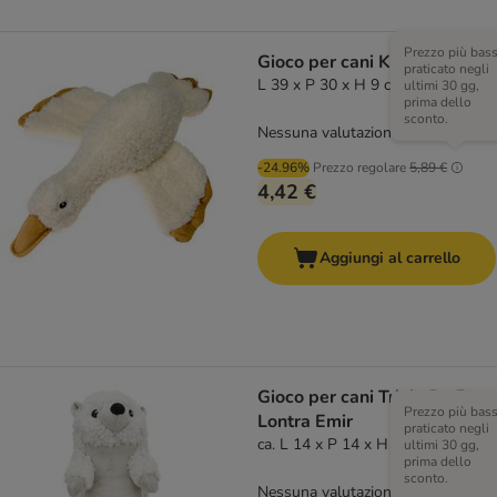
Prezzo più bas
Gioco per cani Karlie Anatra
praticato negli
L 39 x P 30 x H 9 cm
ultimi 30 gg,
prima dello
sconto.
Nessuna valutazione
-24.96%
Prezzo regolare
5,89 €
4,42 €
Aggiungi al carrello
Gioco per cani Trixie Be Eco
Prezzo più bas
Lontra Emir
praticato negli
ca. L 14 x P 14 x H 30 cm
ultimi 30 gg,
prima dello
sconto.
Nessuna valutazione