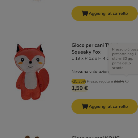
Aggiungi al carrello
Gioco per cani TIAKI
Prezzo più bas
Squeaky Fox
praticato negli
L 19 x P 12 x H 4 cm
ultimi 30 gg,
prima dello
sconto.
Nessuna valutazione
-25.35%
Prezzo regolare
2,13 €
1,59 €
Aggiungi al carrello