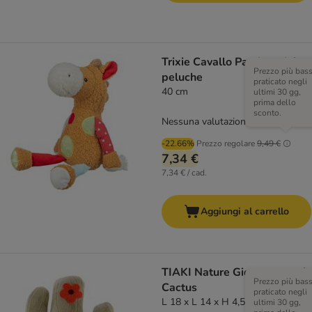
Trixie Cavallo Patchwork in
Prezzo più bas
peluche
praticato negli
40 cm
ultimi 30 gg,
prima dello
sconto.
Nessuna valutazione
-22.66%
Prezzo regolare
9,49 €
7,34 €
7,34 € / cad.
Aggiungi al carrello
TIAKI Nature Gioco per cani,
Prezzo più bas
Cactus
praticato negli
L 18 x L 14 x H 4,5 cm
ultimi 30 gg,