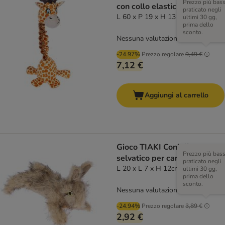
Prezzo più bas
con collo elasticizzato
praticato negli
L 60 x P 19 x H 13 cm
ultimi 30 gg,
prima dello
sconto.
Nessuna valutazione
-24.97%
Prezzo regolare
9,49 €
7,12 €
Aggiungi al carrello
Gioco TIAKI Coniglio
Prezzo più bas
selvatico per cani
praticato negli
L 20 x L 7 x H 12cm
ultimi 30 gg,
prima dello
sconto.
Nessuna valutazione
-24.94%
Prezzo regolare
3,89 €
2,92 €