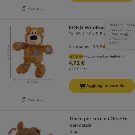
4 varianti
Prezzo più bass
KONG WildKnots Bears
praticato negli
Tg. XS: L 10 x P 5 x H 4 cm
ultimi 30 gg,
prima dello
sconto.
Valutazione: 3.7/5
(
290
)
-24.96%
Prezzo regolare
6,29 €
4,72 €
4,72 € / cad.
Aggiungi al carrello
4 varianti
Gioco per cuccioli Orsetto
con corda
2 pz