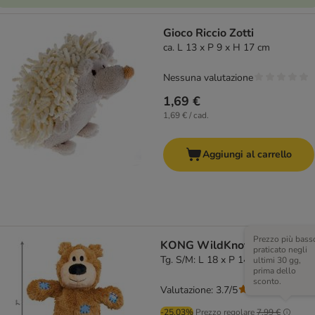
Gioco Riccio Zotti
ca. L 13 x P 9 x H 17 cm
Nessuna valutazione
1,69 €
1,69 € / cad.
Aggiungi al carrello
Prezzo più bass
KONG WildKnots Bears
praticato negli
Tg. S/M: L 18 x P 14 x H 8 cm
ultimi 30 gg,
prima dello
sconto.
Valutazione: 3.7/5
(
290
)
-25.03%
Prezzo regolare
7,99 €