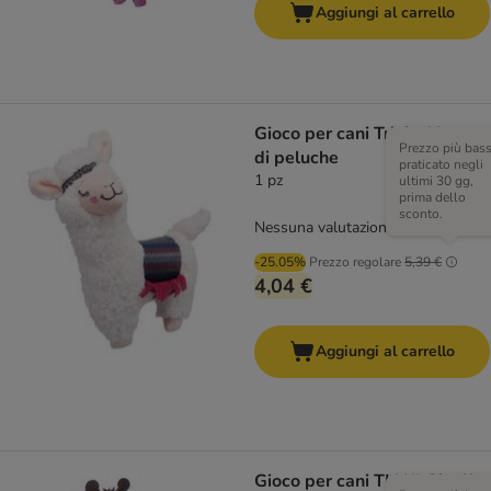
Aggiungi al carrello
Gioco per cani Trixie Alpaca
Prezzo più bas
di peluche
praticato negli
1 pz
ultimi 30 gg,
prima dello
sconto.
Nessuna valutazione
-25.05%
Prezzo regolare
5,39 €
4,04 €
Aggiungi al carrello
Gioco per cani TIAKI Giraffa