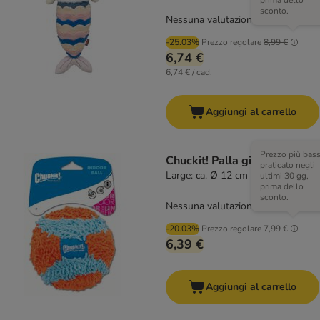
prima dello
sconto.
Nessuna valutazione
-25.03%
Prezzo regolare
8,99 €
6,74 €
6,74 € / cad.
Aggiungi al carrello
Prezzo più bas
Chuckit! Palla gioco Indoor
praticato negli
Large: ca. Ø 12 cm
ultimi 30 gg,
prima dello
sconto.
Nessuna valutazione
-20.03%
Prezzo regolare
7,99 €
6,39 €
Aggiungi al carrello