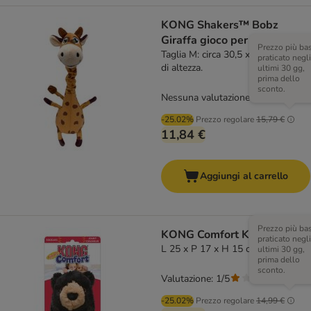
KONG Shakers™ Bobz
Giraffa gioco per cani
Prezzo più ba
Taglia M: circa 30,5 x 15,9 x 8,9 cm
praticato negli
di altezza.
ultimi 30 gg,
prima dello
sconto.
Nessuna valutazione
-25.02%
Prezzo regolare
15,79 €
11,84 €
Aggiungi al carrello
Prezzo più ba
KONG Comfort Kiddos Bear
praticato negli
L 25 x P 17 x H 15 cm
ultimi 30 gg,
prima dello
sconto.
Valutazione: 1/5
(
1
)
-25.02%
Prezzo regolare
14,99 €