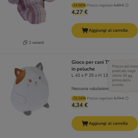
-24.96%
Prezzo regolare
5,69 €
4,27 €
Aggiungi al carrello
2 varianti
Gioco per cani TIAKI Gattino
Prezzo più bas
in peluche
praticato negli
L 42 x P 25 x H 13 cm
ultimi 30 gg,
prima dello
sconto.
Nessuna valutazione
-25.04%
Prezzo regolare
5,79 €
4,34 €
Aggiungi al carrello