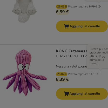
-25.03%
Prezzo regolare
8,79 €
6,59 €
Aggiungi al carrello
Prezzo più ba
KONG Cuteseas Octopus - L
praticato negli
L 32 x P 13 x H 11 cm
ultimi 30 gg,
prima dello
sconto.
Nessuna valutazione
-25.02%
Prezzo regolare
11,19 €
8,39 €
Aggiungi al carrello