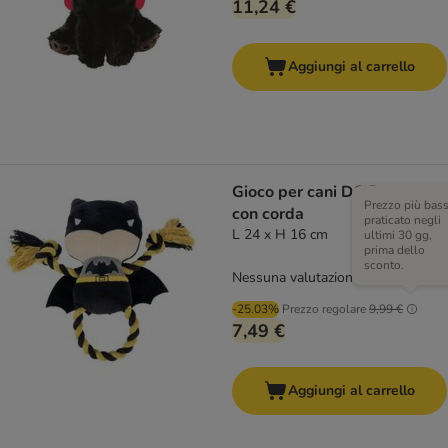
11,24 €
Aggiungi al carrello
Gioco per cani DC Batman
Prezzo più bas
con corda
praticato negli
L 24 x H 16 cm
ultimi 30 gg,
prima dello
sconto.
Nessuna valutazione
-25.03%
Prezzo regolare
9,99 €
7,49 €
Aggiungi al carrello