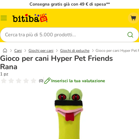
Consegna gratis già con 49 € di spesa**
Overview
catalogo
Cerca
Cani
Giochi per cani
Giochi di peluche
Gioco per cani Hyper Pet 
Gioco per cani Hyper Pet Friends
Rana
1 pz
Inserisci la tua valutazione
(
0
)