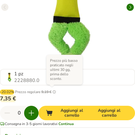
Prezzo più basso
praticato negli
ultimi 30 gg,
1 pz
prima dello
sconto.
2228880.0
-20.02%
Prezzo regolare
9,19 €
7,35 €
Aggiungi al
Aggiungi al
carrello
carrello
Consegna in 3-5 giorni lavorativi
Continua