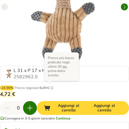
Prezzo più basso
praticato negli
ultimi 30 gg,
L 31 x P 17 x H 13 cm
prima dello
sconto.
2582962.0
-24.96%
Prezzo regolare
6,29 €
4,72 €
Aggiungi al
Aggiungi al
carrello
carrello
Consegna in 3-5 giorni lavorativi
Continua