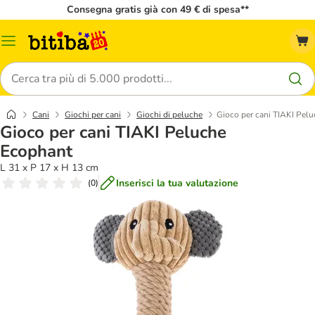
Consegna gratis già con 49 € di spesa**
Overview
catalogo
Cerca
Cani
Giochi per cani
Giochi di peluche
Gioco per cani TIAKI Pel
Gioco per cani TIAKI Peluche
Ecophant
L 31 x P 17 x H 13 cm
Inserisci la tua valutazione
(
0
)