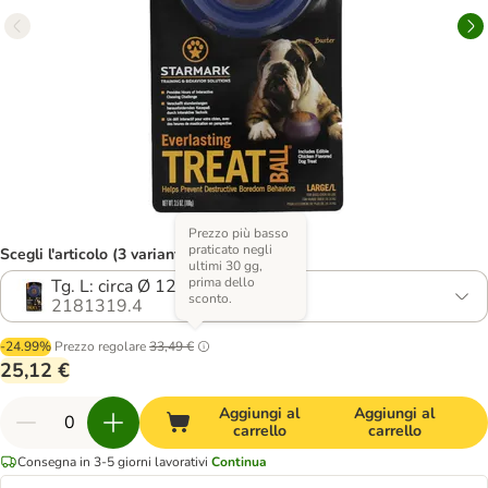
Prezzo più basso
praticato negli
Scegli l'articolo (3 varianti)
ultimi 30 gg,
prima dello
Tg. L: circa Ø 12,7 cm
sconto.
2181319.4
-24.99%
Prezzo regolare
33,49 €
25,12 €
Aggiungi al
Aggiungi al
carrello
carrello
Consegna in 3-5 giorni lavorativi
Continua