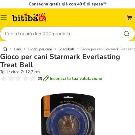
Consegna gratis già con 49 € di spesa**
Overview
catalogo
Cerca
Cani
Giochi per cani
Snackball
Gioco per cani Starmark Everlastin
Gioco per cani Starmark Everlasting
Treat Ball
Tg. L: circa Ø 12,7 cm
Inserisci la tua valutazione
(
0
)