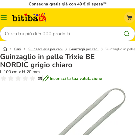
Consegna gratis già con 49 € di spesa**
Overview
catalogo
Cerca
Cani
Guinzaglieria per cani
Guinzagli per cani
Guinzaglio in pell
Guinzaglio in pelle Trixie BE
NORDIC grigio chiaro
L 100 cm x H 20 mm
Inserisci la tua valutazione
(
0
)