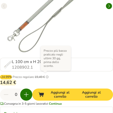
Prezzo più basso
praticato negli
ultimi 30 gg,
L 100 cm x H 20 mm
prima dello
sconto.
1208902.1
-24.99%
Prezzo regolare
19,49 €
14,62 €
Aggiungi al
Aggiungi al
carrello
carrello
Consegna in 3-5 giorni lavorativi
Continua