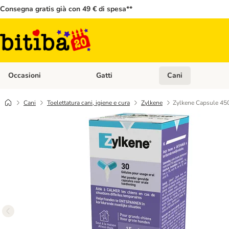
Consegna gratis già con 49 € di spesa**
Occasioni
Gatti
Cani
Apri Menù Categoria: Occasioni
Apri Menù Categoria: 
Cani
Toelettatura cani, igiene e cura
Zylkene
Zylkene Capsule 450