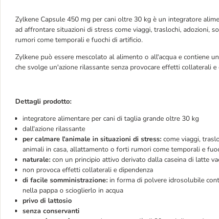
Zylkene Capsule 450 mg per cani oltre 30 kg è un integratore aliment
ad affrontare situazioni di stress come viaggi, traslochi, adozioni, so
rumori come temporali e fuochi di artificio.
Zylkene può essere mescolato al alimento o all'acqua e contiene un pr
che svolge un'azione rilassante senza provocare effetti collaterali e
Dettagli prodotto:
integratore alimentare per cani di taglia grande oltre 30 kg
dall'azione rilassante
per calmare l'animale in situazioni di stress:
come viaggi, traslo
animali in casa, allattamento o forti rumori come temporali e fuoch
naturale:
con un principio attivo derivato dalla caseina di latte va
non provoca effetti collaterali e dipendenza
di facile somministrazione:
in forma di polvere idrosolubile cont
nella pappa o scioglierlo in acqua
privo di lattosio
senza conservanti