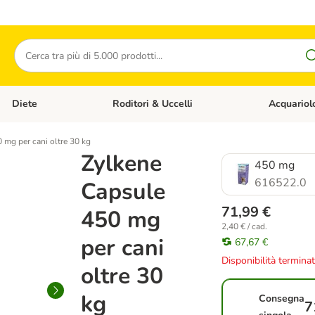
Cerca
Diete
Roditori & Uccelli
Acquariol
Gatti
Apri Menù Categoria: Cani
Apri Menù Categoria: Diete
Apri Menù Cat
 mg per cani oltre 30 kg
Zylkene
450 mg
616522.0
Capsule
71,99 €
450 mg
2,40 € / cad.
per cani
67,67 €
Disponibilità termina
oltre 30
kg
Consegna
7