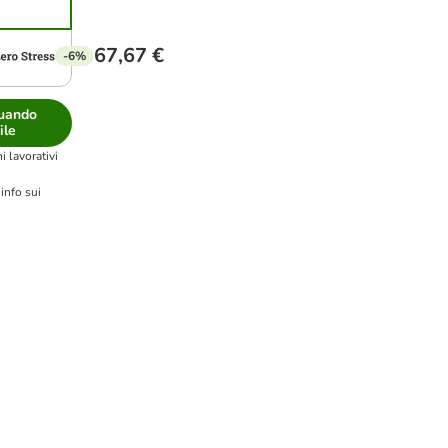
67,67 €
-6%
uando
ile
i lavorativi
 info sui