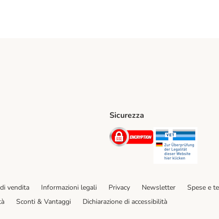
Sicurezza
iane. Shipping Method
Post. Shipping Method
Security
Securit
hod
di vendita
Informazioni legali
Privacy
Newsletter
Spese e t
tà
Sconti & Vantaggi
Dichiarazione di accessibilità