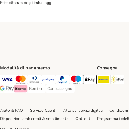
Etichettatura degli imballaggi
Modalità di pagamento
Consegna
Poste Ital
In
Visa. Payment Method
Mastercard. Payment Method
Diners Club. Payment Method
Postepay. Payment Method
PayPal. Payment Method
Maestro. Payment Method
Apple pay. Payment Met
Bonifico.
Contrassegno.
Bonifico. Payment Method
Contrassegno. Payment Method
Google Pay Payment Method
Klarna Payment Method
Aiuto & FAQ
Servizio Clienti
Atto sui servizi digitali
Condizioni 
Disposizioni ambientali & smaltimento
Opt-out
Programma fedel