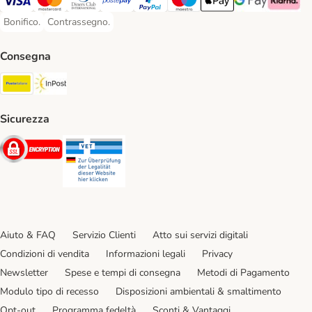
Visa. Payment Method
Mastercard. Payment Method
Diners Club. Payment Method
Postepay. Payment Method
PayPal. Payment Method
Maestro. Payment Method
Apple pay. Payment Met
Google Pay Paym
Klarna Pa
Bonifico.
Contrassegno.
Bonifico. Payment Method
Contrassegno. Payment Method
Consegna
Poste Italiane. Shipping Method
InPost. Shipping Method
Sicurezza
Security
Security
Aiuto & FAQ
Servizio Clienti
Atto sui servizi digitali
Condizioni di vendita
Informazioni legali
Privacy
Newsletter
Spese e tempi di consegna
Metodi di Pagamento
Modulo tipo di recesso
Disposizioni ambientali & smaltimento
Opt-out
Programma fedeltà
Sconti & Vantaggi