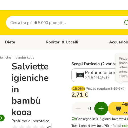
Cerca
Diete
Roditori & Uccelli
Acquariol
Gatti
Apri Menù Categoria: Cani
Apri Menù Categoria: Diete
Apri Menù Cat
igieniche in bambù kooa
Prezz
Salviette
pratic
Scegli l'articolo (2 varianti)
ultimi
prima
Profumo di borotalc
igieniche
scont
2161945.0
in
-15.05%
Prezzo regolare
3,19 €
2,71 €
bambù
Ag
kooa
ca
Consegna in 3-5 giorni lavorativi
Profumo di borotalco
Tutti i prezzi IVA incl.
Più info sui
cos
(
0
)