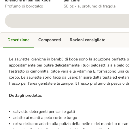
igieniche in bambù kooa
per cane
Profumo di borotalco
50 pz - al profumo di fragola
Descrizione
Componenti
Razioni consigliate
Le salviette igieniche in bambù di kooa sono la soluzione perfetta p
appositamente per pulire delicatamente i tuoi pelosetti sia a pelo co
l'estratto di camomilla, l'aloe vera e la vitamina E, forniscono una cur
corpo. Le salviette sono facili da usare: Iniziare dalla testa ed evitar
fresco per l'area genitale e le zampe. Il fresco profumo di pesca o d
Dettagli prodotto:
salviette detergenti per cani e gatti
adatto ai manti a pelo corto e lungo
extra delicato: adatto alla pulizia della pelle e del mantello di can