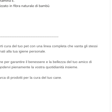
itamina E.
izzato in fibra naturale di bambù
__________________________________
rti cura del tuo pet con una linea completa che vanta gli stessi
nati alla tua igiene personale.
 per garantire il benessere e la bellezza del tuo amico di
odervi pienamente la vostra quotidianità insieme.
arca di prodotti per la cura del tuo cane.