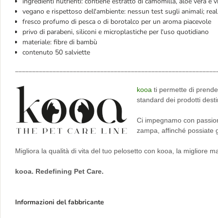
ingredienti nutrienti: contiene estratto di camomilla, aloe vera e v
vegano e rispettoso dell'ambiente: nessun test sugli animali; real
fresco profumo di pesca o di borotalco per un aroma piacevole
privo di parabeni, siliconi e microplastiche per l'uso quotidiano
materiale: fibre di bambù
contenuto 50 salviette
___________________________________________________________
kooa
ti permette di prende
standard dei prodotti desti
Ci impegnamo con passione
zampa, affinché possiate g
Migliora la qualità di vita del tuo pelosetto con kooa, la migliore m
kooa. Redefining Pet Care.
Informazioni del fabbricante