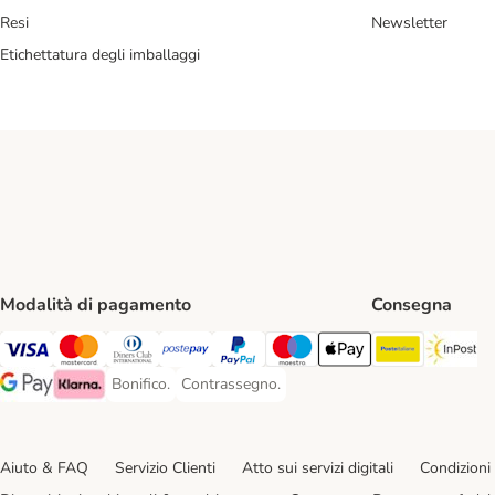
Resi
Newsletter
Etichettatura degli imballaggi
Modalità di pagamento
Consegna
Poste Ital
In
Visa. Payment Method
Mastercard. Payment Method
Diners Club. Payment Method
Postepay. Payment Method
PayPal. Payment Method
Maestro. Payment Method
Apple pay. Payment Met
Bonifico.
Contrassegno.
Bonifico. Payment Method
Contrassegno. Payment Method
Google Pay Payment Method
Klarna Payment Method
Aiuto & FAQ
Servizio Clienti
Atto sui servizi digitali
Condizioni 