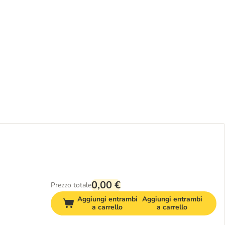
0,00 €
Prezzo totale
Aggiungi entrambi
Aggiungi entrambi
a carrello
a carrello