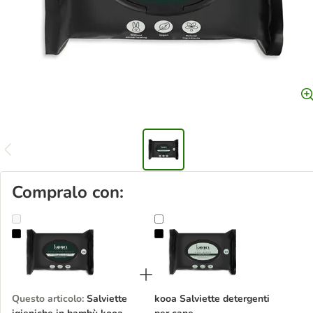
Compralo con:
Salviette igieniche in bambù kooa
kooa Salviette detergenti per cane
Questo articolo
:
Salviette
kooa Salviette detergenti