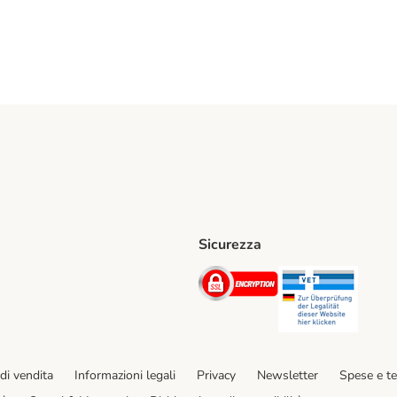
Sicurezza
iane. Shipping Method
Post. Shipping Method
Security
Securit
hod
di vendita
Informazioni legali
Privacy
Newsletter
Spese e t