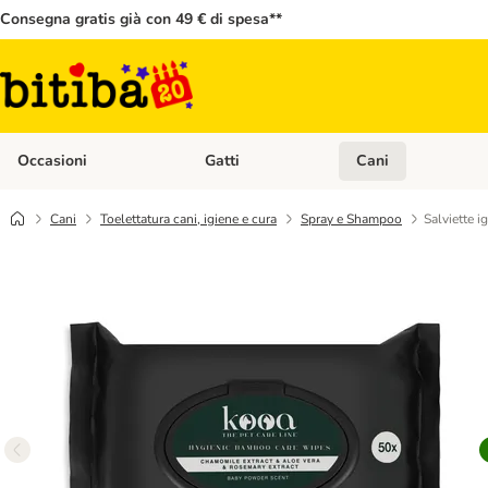
Consegna gratis già con 49 € di spesa**
Occasioni
Gatti
Cani
Apri Menù Categoria: Occasioni
Apri Menù Categoria: 
Cani
Toelettatura cani, igiene e cura
Spray e Shampoo
Salviette 