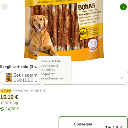
Prezzo totale
degli stessi
Scegli l'articolo (3 varianti)
articoli se
acquistati
Set risparmio: 2 x 200 g
singolarmente
1601880.1
-4.94%
Prezzo reg.
15,98 €
15,19 €
37,97 € / kg
14,28 €
Consegna
15,19 €