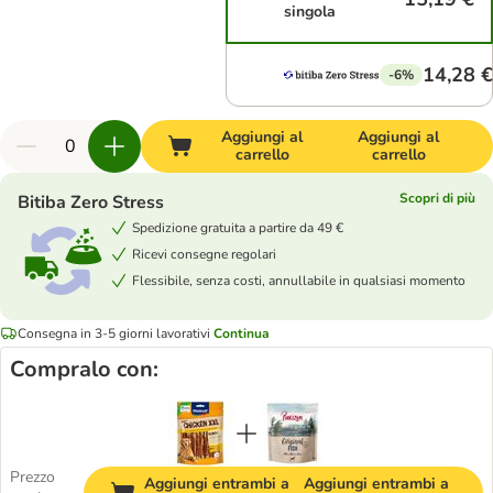
singola
14,28 €
-6%
Aggiungi al
Aggiungi al
carrello
carrello
Scopri di più
Bitiba Zero Stress
Spedizione gratuita a partire da 49 €
Ricevi consegne regolari
Flessibile, senza costi, annullabile in qualsiasi momento
Consegna in 3-5 giorni lavorativi
Continua
Compralo con:
Prezzo
Aggiungi entrambi a
Aggiungi entrambi a