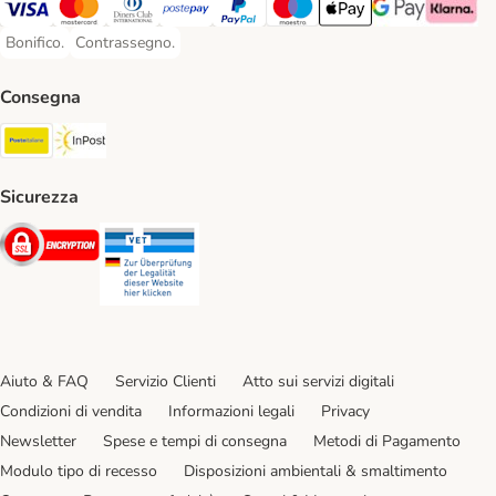
Visa. Payment Method
Mastercard. Payment Method
Diners Club. Payment Method
Postepay. Payment Method
PayPal. Payment Method
Maestro. Payment Method
Apple pay. Payment Met
Google Pay Paym
Klarna Pa
Bonifico.
Contrassegno.
Bonifico. Payment Method
Contrassegno. Payment Method
Consegna
Poste Italiane. Shipping Method
InPost. Shipping Method
Sicurezza
Security
Security
Aiuto & FAQ
Servizio Clienti
Atto sui servizi digitali
Condizioni di vendita
Informazioni legali
Privacy
Newsletter
Spese e tempi di consegna
Metodi di Pagamento
Modulo tipo di recesso
Disposizioni ambientali & smaltimento