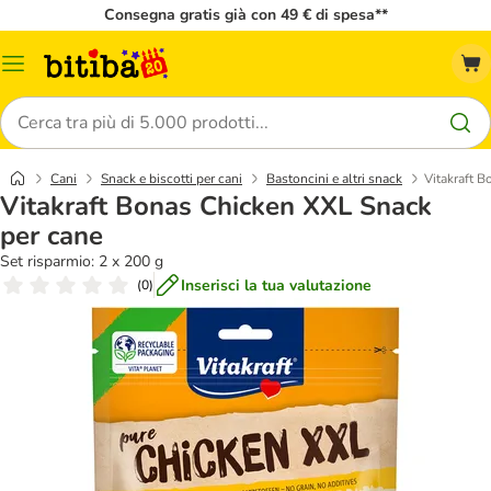
Consegna gratis già con 49 € di spesa**
Overview
catalogo
Cerca
Cani
Snack e biscotti per cani
Bastoncini e altri snack
Vitakraft 
Vitakraft Bonas Chicken XXL Snack
per cane
Set risparmio: 2 x 200 g
Inserisci la tua valutazione
(
0
)