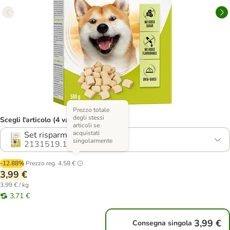
Prezzo totale
degli stessi
Scegli l'articolo (4 varianti)
articoli se
acquistati
Set risparmio: 2 x 500 g
singolarmente
2131519.1
-12.88%
Prezzo reg.
4,58 €
3,99 €
3,99 € / kg
3,71 €
3,99 €
Consegna singola