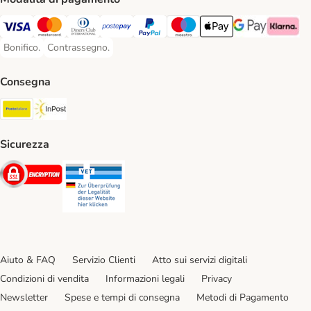
Visa. Payment Method
Mastercard. Payment Method
Diners Club. Payment Method
Postepay. Payment Method
PayPal. Payment Method
Maestro. Payment Method
Apple pay. Payment Met
Google Pay Paym
Klarna Pa
Bonifico.
Contrassegno.
Bonifico. Payment Method
Contrassegno. Payment Method
Consegna
Poste Italiane. Shipping Method
InPost. Shipping Method
Sicurezza
Security
Security
Aiuto & FAQ
Servizio Clienti
Atto sui servizi digitali
Condizioni di vendita
Informazioni legali
Privacy
Newsletter
Spese e tempi di consegna
Metodi di Pagamento