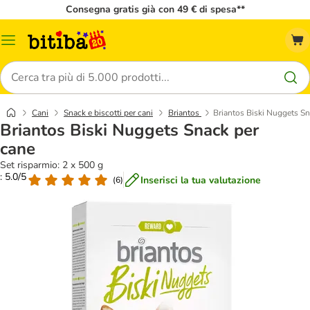
Consegna gratis già con 49 € di spesa**
Overview
catalogo
Cerca
Cani
Snack e biscotti per cani
Briantos
Briantos Biski Nuggets Sn
Briantos Biski Nuggets Snack per
cane
Set risparmio: 2 x 500 g
: 5.0/5
Inserisci la tua valutazione
(
6
)