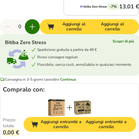
13,01 €
-7%
Aggiungi al
Aggiungi al
carrello
carrello
Scopri di più
Bitiba Zero Stress
Spedizione gratuita a partire da 49 €
Ricevi consegne regolari
Flessibile, senza costi, annullabile in qualsiasi momento
Consegna in 3-5 giorni lavorativi
Continua
Compralo con:
Prezzo
Aggiungi entrambi a
Aggiungi entrambi a
totale
carrello
carrello
0,00 €