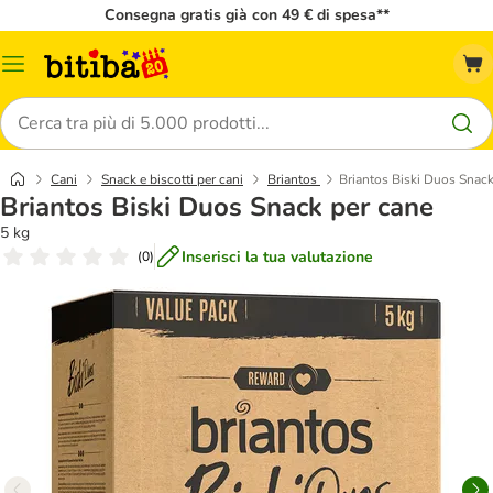
Consegna gratis già con 49 € di spesa**
Overview
catalogo
Cerca
Cani
Snack e biscotti per cani
Briantos
Briantos Biski Duos Snack
Briantos Biski Duos Snack per cane
5 kg
Inserisci la tua valutazione
(
0
)