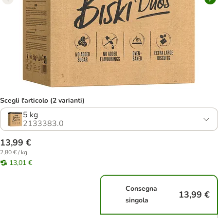
Scegli l'articolo (2 varianti)
5 kg
2133383.0
13,99 €
2,80 € / kg
13,01 €
Consegna
13,99 €
singola